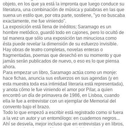
objeto, en los que ya está la impronta que luego conduce su
literatura, una combinación de música y palabras en las que
suena un estilo que, por otra parte, sostiene, "yo no buscaba
exactamente, me fue viniendo".
La exposición está llena de inéditos; Saramago es un
hombre metódico, guardó todo en cajones, pero lo ocultó de
tal manera que sólo una exposición tan minuciosa como
ésta puede revelar la dimensión de su esfuerzo invisible.
Hay obras de teatro completas, novelas enteras o
fragmentadas, poemas que desechó en su momento y que
jamás serán publicados de nuevo, o eso es lo que piensa
ahora.
Para empezar un libro, Saramago actúa como un monje:
hace fichas, anuncia sus esfuerzos en sus agendas (y en
esta muestra toda esa intimidad literaria está representada),
y anota cómo le fue viniendo el amor por Pilar, a quien
encontró un día de primavera de 1986, en Lisboa, cuando
ella le fue a entrevistar con un ejemplar de Memorial del
convento bajo el brazo.
Todo lo que empezó a escribir está registrado como si fuera
a la vez un autor y un entomólogo: en cuadernos negros...
Ahí se desvela, mejor incluso que en entrevistas y en libros,