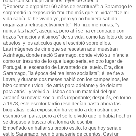
bailar con su mujer ante los reyes de Suecia.
"¡Ponerse a organizar 60 años de escritura!": a Saramago le
sorprendió la exposición "mucho más que mi vida": "De mi
vida sabía, la he vivido yo, pero yo no hubiera sabido
organizarla retrospectivamente". No hizo memorias, "y
nunca las haré", asegura, pero ahí se ha encontrado con
trozos "emocionantísimos" de su vida, como las fotos de sus
abuelos, y los artículos que él escribió sobre ellos.
Las imágenes de cine que se rescatan aquí muestran
Azinhaga, donde nació Saramago, donde vivió su infancia,
como un trasunto de lo que luego sería, en otro lugar de
Portugal, el escenario de Levantado del suelo. Era, dice
Saramago, "la época del realismo socialista"; él se fue a
Lavre, y durante dos meses habló con los campesinos, les
hizo contar su vida "de atrás para adelante y de delante
para atrás", y volvió a Lisboa con un material del que
arrancó su novela social más importante; después, en torno
a 1978, este escritor tardío (eso decían hasta ahora las
biografías; esta exposición ha venido a demostrar que
escribió sin parar, pero a él se le olvidó que lo había hecho)
se dispuso a buscar otra forma de escribir.
Empeñado en hallar su propio estilo, lo que hoy sería el
estilo Saramago, reunió una serie de cuentos, Casi un