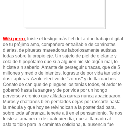
Wiki perro
, fuiste el testigo más fiel del arduo trabajo digital
de tu prójimo amo, compañero entrañable de caminatas
diarias, de piruetas mareadoras laboriosamente autistas,
todas sobre tu propio eje. Un sujeto de piel de elefante y
cola de hipopótamo que si a alguien hiciste algún mal, lo
hiciste sin saberlo. Amante de perseguir urracas, que de 5
millones y medio de intentos, lograste de por vida tan solo
dos capturas. Azote efectivo de ''zorros'' y de tlacuaches.
Conato de can que de pliegues los tenías todos, el ardor te
gobernó hasta la sangre y de por vida por un hongo
perverso y crónico que afiladas garras nunca apaciguaron.
Muros y chaflanes bien perfilados dejas por rascarte hasta
la médula y que hoy se reivindican a la posteridad para,
sobre toda añoranza, tenerte a ti en el pensamiento. Te nos
fuiste al amanecer de cualquier día, que al llamado al
asfalto tibio para la caminata cotidiana, tu ausencia fue