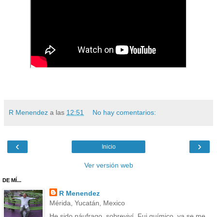
R Menendez
a las
12:51
No hay comentarios:
‹
›
Inicio
Ver versión web
DE MÍ...
R Menendez
Mérida, Yucatán, Mexico
He sido náufrago, sobreviví. Fui químico, ya se me