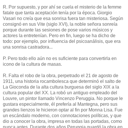
R. Por supuesto, y por ahí se cuela el misterio de la femme
fatale que tanta aceptación tenía por la época. Giorgio
Vasari no creía que esa sonrisa fuera tan misteriosa. Según
consignó en sus Vite (siglo XVI), la noble señora sonreía
porque durante las sesiones de pose varios músicos y
actores la entretenían. Pero en fin, luego se ha dicho de
todo: por ejemplo, por influencia del psicoanálisis, que era
una sonrisa castradora...
P. Pero todo ello aún no es suficiente para convertirla en
icono de la cultura de masas.
R. Falta el robo de la obra, perpetrado el 21 de agosto de
1911, una historia rocambolesca que determinó el salto de
La Gioconda de la alta cultura burguesa del siglo XIX a la
cultura popular del XX. La robó un antiguo empleado del
Louvre, un pintor llamado Vincenzo Peruggia. No porque le
gustara especialmente, él prefería al Mantegna, pero sus
grandes lienzos le hicieron optar al fin por Monna Lisa. Fue
un escándalo moderno, con connotaciones políticas, y que
dio a conocer la obra, impresa en todas las portadas, como
nunca antes. Durante dos años Peruggia guardó la obra en