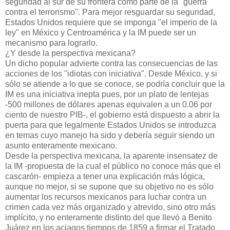
seguridad al sur de su frontera como parte de la "guerra
contra el terrorismo". Para mejor resguardar su seguridad,
Estados Unidos requiere que se imponga "el imperio de la
ley" en México y Centroamérica y la IM puede ser un
mecanismo para lograrlo.
¿Y desde la perspectiva mexicana?
Un dicho popular advierte contra las consecuencias de las
acciones de los "idiotas con iniciativa". Desde México, y si
sólo se atiende a lo que se conoce, se podría concluir que la
IM es una iniciativa inepta pues, por un plato de lentejas
-500 millones de dólares apenas equivalen a un 0.06 por
ciento de nuestro PIB-, el gobierno está dispuesto a abrir la
puerta para que legalmente Estados Unidos se introduzca
en temas cuyo manejo ha sido y debería seguir siendo un
asunto enteramente mexicano.
Desde la perspectiva mexicana, la aparente insensatez de
la IM -propuesta de la cual el público no conoce más que el
cascarón- empieza a tener una explicación más lógica,
aunque no mejor, si se supone que su objetivo no es sólo
aumentar los recursos mexicanos para luchar contra un
crimen cada vez más organizado y atrevido, sino otro más
implícito, y no enteramente distinto del que llevó a Benito
Juárez en los aciagos tiempos de 1859 a firmar el Tratado