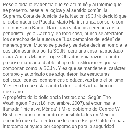
Pese a toda la evidencia que se acumuló y al informe que
se presentó, pese a la lógica y al sentido común, la
Suprema Corte de Justicia de la Nación (SCJN) decidió que
el gobernador de Puebla, Mario Marín, nunca conspiró con
el empresario Kamel Nacif para violar los derechos de la
periodista Lydia Cacho y, en todo caso, nunca se afectaron
los derechos de la autora de "Los demonios del edén" de
manera grave. Mucho se puede y se debe decir en torno a la
posición asumida por la SCJN, pero una cosa ha quedado
clara: Andrés Manuel López Obrador tenía razón cuando
propuso mandar al diablo al tipo de instituciones que se
comportan como la SCJN. Y es que se mantiene el carácter
corrupto y autoritario que adquirieron las estructuras
políticas, legales, económicas o educativas bajo el priismo.
Y es eso lo que está dando la tónica del actual tiempo
mexicano.
A propósito de la deficiencia institucional Según The
Washington Post (18, noviembre, 2007), al examinar la
llamada "Iniciativa Mérida" (IM) el gobierno de George W.
Bush descubrió un mundo de posibilidades en México:
encontró que el acuerdo que le ofrece Felipe Calderón para
intercambiar ayuda por cooperación para la seguridad