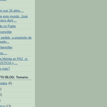
n sus 24 años....
e este mundo. José
eco dixit:...
de mi Padre
nvencible
 pedido, a propósito de
buelo...
iemöller
os....
 Mérida en PAZ, sí,
USTICIA y ...
ve más?
TU BLOG. Temario.
nidos
(6)
4)
0)
)
rica
(13)