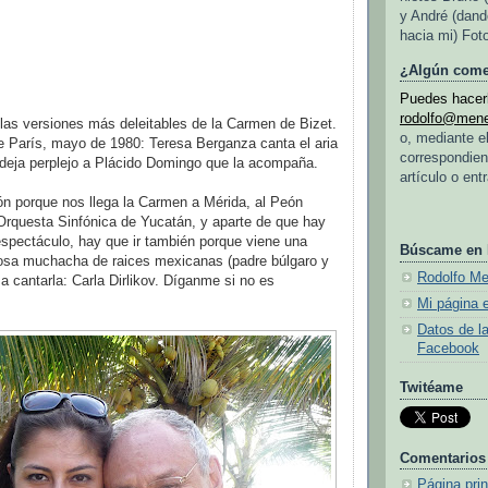
y André (dand
hacia mi) Fot
¿Algún come
Puedes hacerl
rodolfo@men
las versiones más deleitables de la Carmen de Bizet.
o, mediante e
e París, mayo de 1980: Teresa Berganza canta el aria
correspondien
 deja perplejo a Plácido Domingo que la acompaña.
artículo o ent
ión porque nos llega la Carmen a Mérida, al Peón
Orquesta Sinfónica de Yucatán, y aparte de que hay
 espectáculo, hay que ir también porque viene una
Búscame en
tosa muchacha de raices mexicanas (padre búlgaro y
Rodolfo M
 cantarla: Carla Dirlikov. Díganme si no es
Mi página 
Datos de l
Facebook
Twitéame
Comentarios
Página prin