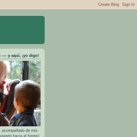
---- y aquí, ¡yo digo!
e.. acompañado de mis
viendo hacia el frente)