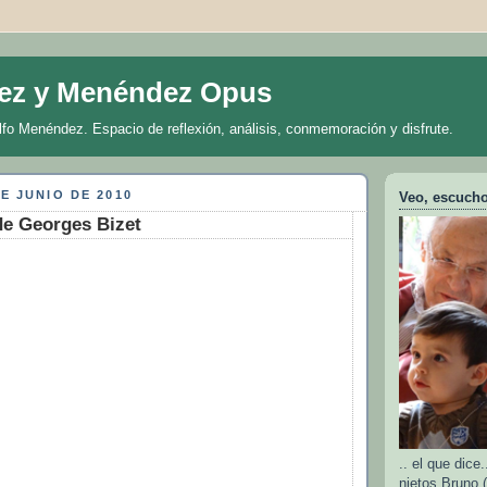
ez y Menéndez Opus
lfo Menéndez. Espacio de reflexión, análisis, conmemoración y disfrute.
E JUNIO DE 2010
Veo, escucho 
de Georges Bizet
.. el que dic
nietos Bruno (