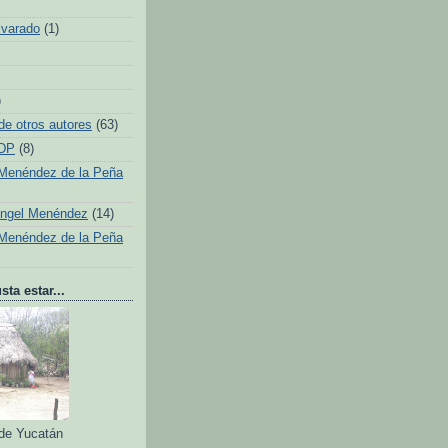
lvarado
(1)
)
de otros autores
(63)
 DP
(8)
Menéndez de la Peña
Ángel Menéndez
(14)
Menéndez de la Peña
ta estar...
 de Yucatán