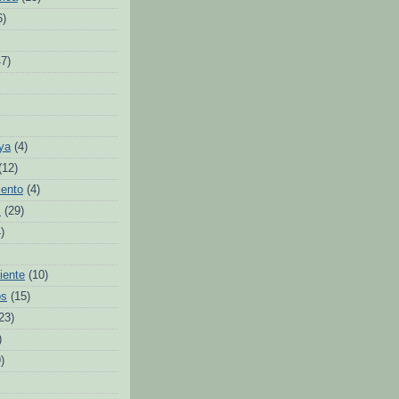
6)
47)
ya
(4)
(12)
iento
(4)
s
(29)
)
iente
(10)
os
(15)
23)
)
)