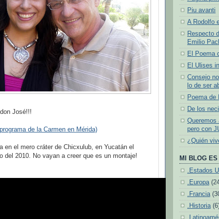
Piu avanti
A Rodolfo e
Respecto d
Emilio Pach
El Poema 
El Ulises i
Consejo no
lo de ser a
Poema de N
De los neci
 don José!!!
Queremos a
pero con J
 programa de la Carmen en Mérida)
¿Quién vi
a en el mero cráter de Chicxulub, en Yucatán el
o del 2010. No vayan a creer que es un montaje!
MI BLOG ES 
.Estados U
.Europa
(2
.Francia
(3
.Historia
(6
.Latinoamé