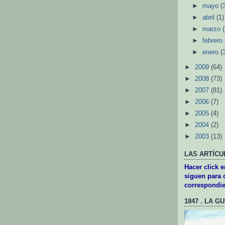
►
mayo
(
►
abril
(1)
►
marzo
►
febrero
►
enero
(
►
2009
(64)
►
2008
(73)
►
2007
(81)
►
2006
(7)
►
2005
(4)
►
2004
(2)
►
2003
(13)
LAS ARTÍCU
Hacer click 
siguen para d
correspondie
1847 . LA G