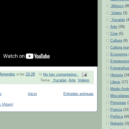
.México
(8
.Viajes
(3)
.Yucatán
(
Arte
(39)
Cine
(5)
Cultura
(9)
Cultura ma
Economía
Entretenim
Fotografía
Menendez
a las
23:28
No hay comentarios:
Historia
(34
Tema:
.Yucatán
,
Arte
,
Videos
Libros
(17)
Medio Amb
s
Inicio
Entradas antiguas
Misceláne
Personas
(
s (Atom)
Poesía
(16
Política
(69
Religión
(3)