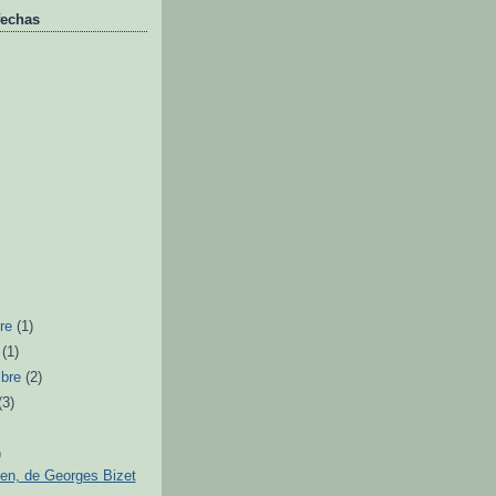
fechas
bre
(1)
e
(1)
mbre
(2)
(3)
)
en, de Georges Bizet