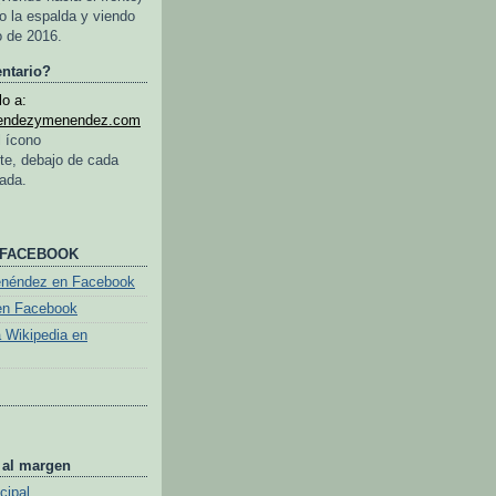
o la espalda y viendo
o de 2016.
ntario?
o a:
endezymenendez.com
l ícono
te, debajo de cada
rada.
 FACEBOOK
enéndez en Facebook
en Facebook
a Wikipedia en
 al margen
cipal