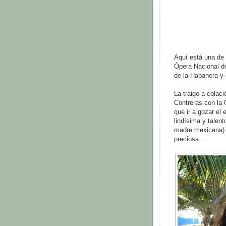
Aquí está una de 
Ópera Nacional d
de la Habanera y
La traigo a colac
Contreras con la 
que ir a gozar el
lindísima y talen
madre mexicana) a
preciosa....