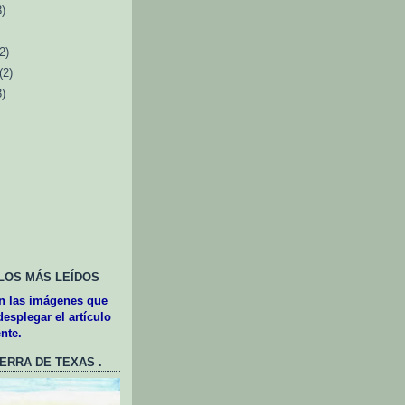
3)
(2)
(2)
3)
LOS MÁS LEÍDOS
en las imágenes que
esplegar el artículo
nte.
UERRA DE TEXAS .