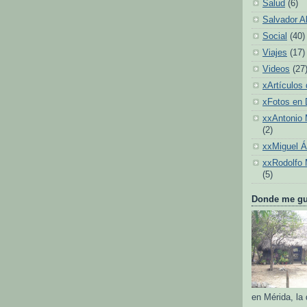
Salud
(6)
Salvador A
Social
(40)
Viajes
(17)
Videos
(27
xArtículos 
xFotos en
xxAntonio 
(2)
xxMiguel 
xxRodolfo 
(5)
Donde me gus
en Mérida, la