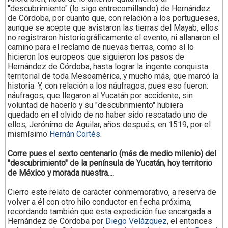
"descubrimiento"
(lo sigo entrecomillando)
de Hernández
de Córdoba, por cuanto que, con relación a los portugueses,
aunque se acepte que avistaron las tierras del Mayab, ellos
no registraron historiográficamente el evento, ni allanaron el
camino para el reclamo de nuevas tierras, como sí lo
hicieron los europeos que siguieron los pasos de
Hernández de Córdoba, hasta lograr la ingente conquista
territorial de toda Mesoamérica, y mucho más, que marcó la
historia. Y, con relación a los náufragos, pues eso fueron:
náufragos, que llegaron
al Yucatán por accidente, sin
voluntad de hacerlo y su "descubrimiento" hubiera
quedado
en el olvido de no haber
sido rescatado uno de
ellos, Jerónimo de Aguilar, años después,
en 1519, por el
mismísimo
Hernán Cortés
.
Corre pues el sexto centenario (más de medio milenio) del
"descubrimiento" de la península de Yucatán, hoy territorio
de México y morada nuestra....
Cierro este relato de carácter conmemorativo, a reserva de
volver
a él con otro hilo conductor en fecha próxima,
recordando también que esta expedición fue encargada a
Hernández de Córdoba por
Diego Velázquez
, el entonces