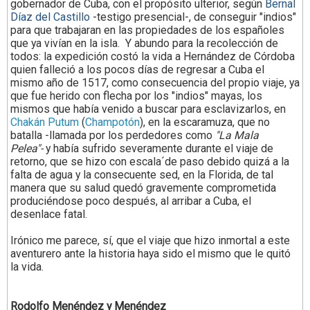
gobernador de Cuba, con el propósito ulterior, según
Bernal
Díaz del Castillo
-testigo presencial-, de conseguir "indios"
para que trabajaran en las propiedades de los españoles
que ya vivían en la isla. Y abundo para la recolección
de
todos: la expedición costó la vida a Hernández de Córdoba
quien falleció a los pocos días de regresar a Cuba el
mismo año de 1517, como consecuencia del propio viaje, ya
que fue herido con flecha
por los "indios" mayas, los
mismos que había venido a buscar para esclavizarlos, en
Chakán Putum
(
Champotón
), en la escaramuza, que
no
batalla -llamada por los perdedores como
"La Mala
Pelea"-
y
había sufrido severamente durante el viaje de
retorno, que se hizo con escala´de paso debido quizá a la
falta de agua y la consecuente sed, en la Florida, de tal
manera que su salud quedó gravemente comprometida
produciéndose poco después, al arribar a Cuba, el
desenlace fatal.
Irónico me parece, sí, que el viaje que hizo inmortal a este
aventurero ante la historia haya sido
el mismo que le quitó
la vida.
R
odolfo Menéndez y Menéndez