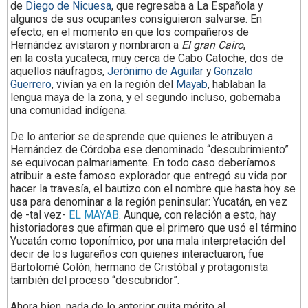
de
Diego de Nicuesa
, que regresaba a La Española y
algunos de sus ocupantes consiguieron salvarse. En
efecto, en el momento en que los compañeros de
Hernández avistaron y nombraron a
El gran Cairo
,
en
la costa yucateca, muy cerca de Cabo Catoche, dos de
aquellos náufragos,
Jerónimo de Aguilar
y
Gonzalo
Guerrero
, vivían ya en la región del
Mayab
, hablaban la
lengua maya de la zona, y el segundo incluso, gobernaba
una comunidad indígena.
De lo anterior se desprende que quienes le atribuyen a
Hernández de Córdoba ese denominado “descubrimiento”
se equivocan palmariamente. En todo caso deberíamos
atribuir a este famoso explorador que entregó su vida por
hacer la travesía, el bautizo con
el nombre
que hasta hoy se
usa para denominar a la región peninsular: Yucatán, en vez
de -tal vez-
EL MAYAB
.
Aunque, con
relación
a esto, hay
historiadores que afirman que el primero que usó el término
Yucatán como toponímico, por una mala interpretación del
decir de los lugareños con quienes interactuaron, fue
Bartolomé Colón, hermano de Cristóbal y protagonista
también del proceso “descubridor”.
Ahora bien, nada de lo anterior quita mérito al