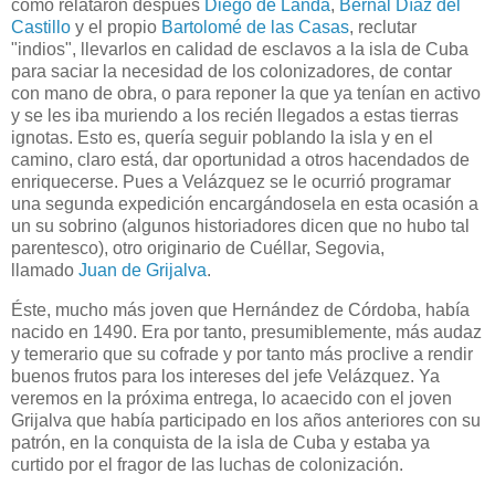
como relataron después
Diego de Landa
,
Bernal Díaz del
Castillo
y el propio
Bartolomé de las Casas
, reclutar
"indios", llevarlos en calidad de esclavos a la isla de Cuba
para saciar la necesidad de los colonizadores, de contar
con mano de obra, o para reponer la que ya tenían en activo
y se les iba muriendo a los recién llegados a estas tierras
ignotas. Esto es, quería seguir poblando la isla y en el
camino, claro está, dar oportunidad a otros hacendados de
enriquecerse. Pues a Velázquez se le ocurrió programar
una segunda expedición encargándosela en esta ocasión a
un su sobrino (algunos historiadores dicen que no hubo tal
parentesco), otro originario de Cuéllar, Segovia,
llamado
Juan de Grijalva
.
Éste, mucho más joven que Hernández de Córdoba, había
nacido en 1490. Era por tanto, presumiblemente, más audaz
y temerario que su cofrade y por tanto más proclive a rendir
buenos frutos para los intereses del jefe Velázquez. Ya
veremos en la próxima entrega, lo acaecido con el joven
Grijalva que había participado en los años anteriores con su
patrón, en la conquista de la isla de Cuba y estaba ya
curtido por el fragor de las luchas de colonización.