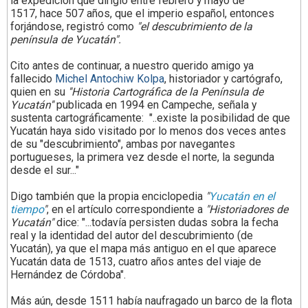
la expedición que dirigió entre febrero y mayo de
1517, hace 507 años, que el imperio español, entonces
forjándose, registró como
"el descubrimiento de la
península de Yucatán".
Cito antes de continuar, a nuestro querido amigo ya
fallecido
Michel Antochiw Kolpa
, historiador y cartógrafo,
quien en su
''Historia Cartográfica de la Península de
Yucatán''
publicada en 1994 en Campeche, señala y
sustenta cartográficamente: "..existe
la posibilidad de
que
Yucatán haya sido visitado por lo menos dos veces antes
de su "descubrimiento", ambas por navegantes
portugueses, la primera vez desde el norte, la segunda
desde el sur..."
Digo también que la propia enciclopedia
"
Yucatán en el
tiempo
"
, en el artículo correspondiente a
"Historiadores
de
Yucatán"
dice: "...todavía persisten dudas sobra la fecha
real y la identidad del autor del descubrimiento (de
Yucatán), ya que el mapa más antiguo
en el que aparece
Yucatán data de 1513, cuatro años antes del viaje
de
Hernández de Córdoba".
Más aún, desde 1511 había naufragado un barco de la flota