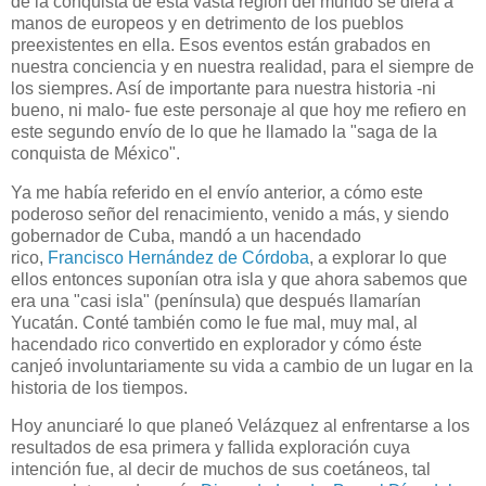
de la conquista de esta vasta región del mundo se diera a
manos de europeos y en detrimento de los pueblos
preexistentes en ella. Esos eventos están grabados en
nuestra conciencia y en nuestra realidad, para el siempre de
los siempres. Así de importante para nuestra historia -ni
bueno, ni malo- fue este personaje al que hoy me refiero en
este segundo envío de lo que he llamado la "saga de la
conquista de México".
Ya me había referido en el envío anterior, a cómo este
poderoso señor del renacimiento, venido a más, y siendo
gobernador de Cuba, mandó a un hacendado
rico,
Francisco Hernández de Córdoba
, a explorar lo que
ellos entonces suponían otra isla y que ahora sabemos que
era una "casi isla" (península) que después llamarían
Yucatán. Conté también como le fue mal, muy mal, al
hacendado rico convertido en explorador y cómo éste
canjeó involuntariamente su vida a cambio de un lugar en la
historia de los tiempos.
Hoy anunciaré lo que planeó Velázquez al enfrentarse a los
resultados de esa primera y fallida exploración cuya
intención fue, al decir de muchos de sus coetáneos, tal