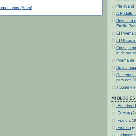
Piu avanti
comentarios (Atom)
A Rodolfo e
Respecto d
Emilio Pach
El Poema 
El Ulises i
Consejo no
lo de ser a
Poema de N
De los neci
Queremos a
pero con J
¿Quién vi
MI BLOG ES 
.Estados U
.Europa
(2
.Francia
(3
.Historia
(6
.Latinoamé