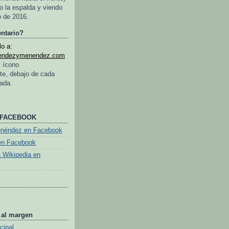
o la espalda y viendo
o de 2016.
ntario?
o a:
endezymenendez.com
l ícono
te, debajo de cada
rada.
 FACEBOOK
enéndez en Facebook
en Facebook
a Wikipedia en
 al margen
cipal