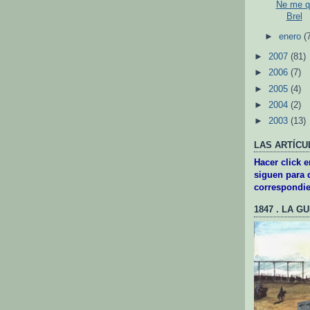
Ne me q
Brel
►
enero
(
►
2007
(81)
►
2006
(7)
►
2005
(4)
►
2004
(2)
►
2003
(13)
LAS ARTÍCU
Hacer click 
siguen para d
correspondie
1847 . LA G