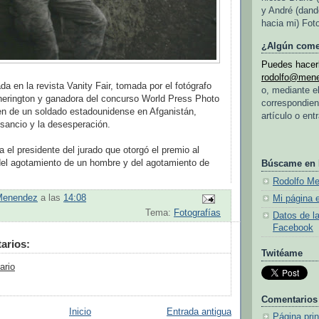
y André (dand
hacia mi) Fot
¿Algún come
Puedes hacerl
rodolfo@men
da en la revista Vanity Fair, tomada por el fotógrafo
o, mediante e
herington y ganadora del concurso World Press Photo
correspondien
en de un soldado estadounidense en Afganistán,
artículo o ent
nsancio y la desesperación.
a el presidente del jurado que otorgó el premio al
 del agotamiento de un hombre y del agotamiento de
Búscame en
Rodolfo M
Menendez
a las
14:08
Mi página 
Tema:
Fotografías
Datos de l
Facebook
arios:
Twitéame
ario
Comentarios
Inicio
Entrada antigua
Página prin