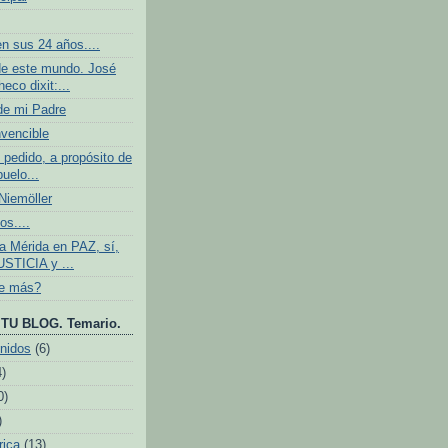
n sus 24 años....
e este mundo. José
eco dixit:...
de mi Padre
nvencible
 pedido, a propósito de
buelo...
iemöller
os....
 Mérida en PAZ, sí,
USTICIA y ...
ve más?
TU BLOG. Temario.
nidos
(6)
4)
0)
)
rica
(13)