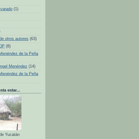
lvarado
(1)
)
de otros autores
(63)
 DP
(8)
Menéndez de la Peña
Ángel Menéndez
(14)
Menéndez de la Peña
ta estar...
 de Yucatán