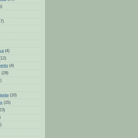
6)
47)
ya
(4)
(12)
iento
(4)
s
(29)
)
iente
(10)
os
(15)
23)
)
)