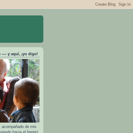
---- y aquí, ¡yo digo!
e.. acompañado de mis
viendo hacia el frente)