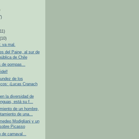
)
7)
(11)
(10)
: va mal.
es del Paine, al sur de
pública de Chile
s de pompas...
idel!
undez de los
nicos: ¡Lucas Cranach
en la diversidad de
nguas, está su f...
amiento de un hombre,
otamiento de una...
medeo Modigliani y un
sobre Picasso
de carnaval...