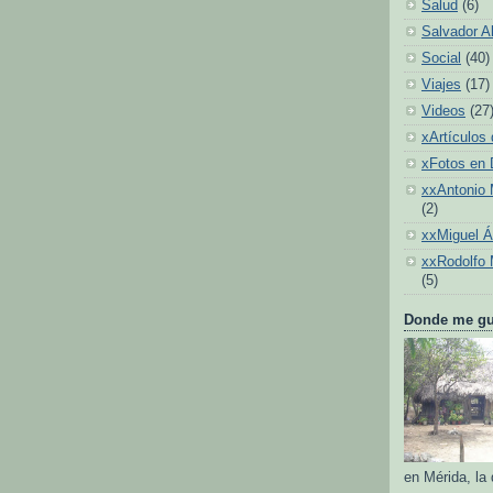
Salud
(6)
Salvador A
Social
(40)
Viajes
(17)
Videos
(27
xArtículos 
xFotos en
xxAntonio 
(2)
xxMiguel 
xxRodolfo 
(5)
Donde me gus
en Mérida, la