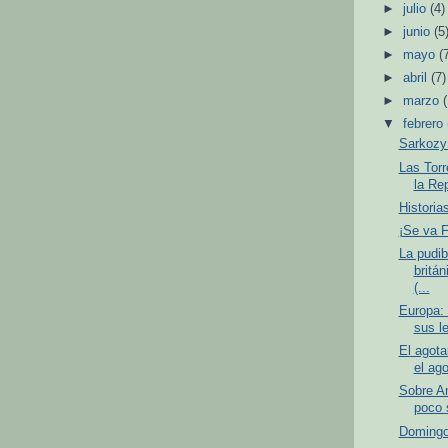
►
julio
(4)
►
junio
(5
►
mayo
(
►
abril
(7)
►
marzo
▼
febrero
Sarkozy
Las Torr
la Re
Historia
¡Se va F
La pudib
britá
(...
Europa: 
sus le
El agot
el ag
Sobre A
poco 
Domingo 