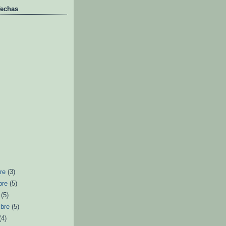
fechas
bre
(3)
bre
(5)
e
(5)
mbre
(5)
(4)