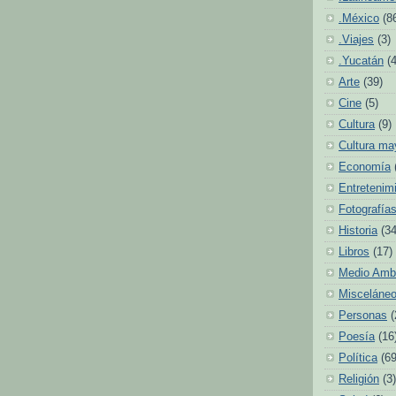
.México
(8
.Viajes
(3)
.Yucatán
(
Arte
(39)
Cine
(5)
Cultura
(9)
Cultura ma
Economía
Entretenim
Fotografía
Historia
(34
Libros
(17)
Medio Amb
Misceláne
Personas
(
Poesía
(16
Política
(69
Religión
(3)