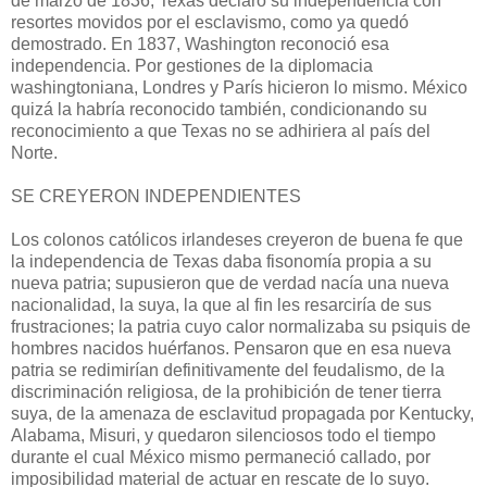
de marzo de 1836, Texas declaró su independencia con
resortes movidos por el esclavismo, como ya quedó
demostrado. En 1837, Washington reconoció esa
independencia. Por gestiones de la diplomacia
washingtoniana, Londres y París hicieron lo mismo. México
quizá la habría reconocido también, condicionando su
reconocimiento a que Texas no se adhiriera al país del
Norte.
SE CREYERON INDEPENDIENTES
Los colonos católicos irlandeses creyeron de buena fe que
la independencia de Texas daba fisonomía propia a su
nueva patria; supusieron que de verdad nacía una nueva
nacionalidad, la suya, la que al fin les resarciría de sus
frustraciones; la patria cuyo calor normalizaba su psiquis de
hombres nacidos huérfanos. Pensaron que en esa nueva
patria se redimirían definitivamente del feudalismo, de la
discriminación religiosa, de la prohibición de tener tierra
suya, de la amenaza de esclavitud propagada por Kentucky,
Alabama, Misuri, y quedaron silenciosos todo el tiempo
durante el cual México mismo permaneció callado, por
imposibili­dad material de actuar en rescate de lo suyo.