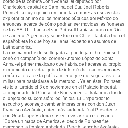
bordo de la corbeta John Adams, el diputado por
Charleston, capital de Carolina del Sur, Joel Roberts
Poinsett, a cuyo genio confiaron las empresas esclavistas
explorar el ánimo de los hombres públicos del México de
entonces, acerca de cómo podrían ser movidas las fronteras
de los EE. UU. hacia el sur. Poinsett había actuado en Río
de Janeiro, Argentina y sobre todo en Chile. Hablaba bien el
español; era lo que hoy se llama "experto en asuntos de
Latinoamérica".
La misma noche de su llegada al puerto jarocho, Poinsett
cenó en compañía del coronel Antonio López de Santa
Anna -el primer mexicano que habría de hacerse su propio
monumento en vida-, quien le informó de cúantos rumores
corrían acerca de la política interior y le dio segura escolta
militar para trasladarse a la metrópoli. Ya en ésta, Poinsett
visitó a Iturbide el 3 de noviembre en el Palacio Imperial,
acompañado del Cónsul de Norteamérica, tratando a fondo
el objeto de su comisión: los límites. El Emperador le
escuchó y aconsejó cambiar impresiones con don Juan
Francisco Azcárate, quien más tarde relató al Presidente
don Guadalupe Victoria sus entrevistas con el enviado.
"Sobre un mapa de América, el dedo de Poinsett fue
marcando la frontera anhelada. Percibí -escribe Azcárate-