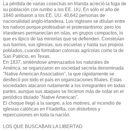
La pérdida de varias cosechas en Irlanda acreció la fuga de
su población con rumbo a los EE. UU. En sólo el año de
1840 arribaron a los EE. UU. 40,642 personas de
nacionalidad anglo-irlandesa. Los ingleses se diluían entre
los nativos porque profesaban el protestantismo; pero los
irlandeses permanecían en islas, en grupos compactos, lo
que es típico de las minorías que se defienden. Construían
sus barrios, sus iglesias, sus escuelas y hasta sus propios
poblados, cuando formaban colonias agrícolas como la de
San Patricio, en Texas.
En 1837, sintiéndose amenazados los naturales de
América, se organizaron en sociedad secreta denominada
"Native American Associa­tion", la que rápidamente se
desflecó por todo el país en organizaciones filiales. Estas
sociedades atacaron rudamente a los inmigrantes en todas
partes, aunque sus ataques se hicieron más de notar en el
periódico titulado "Native American".
El choque llegó a la sangre, a los motines, al incendio de
iglesias católicas en Filadelfia, con disturbios y
repercusiones en toda la nación.
LOS QUE BUSCABAN LA LIBERTAD