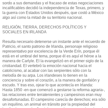
sordo a sus demandas y el fracaso de estas negociacio­nes
incalificables decidió la independencia de Texas, primero, y
la guerra con Estados Unidos después, que costó a México
algo así como la mitad de su territorio nacional.
RELlGIÓN, TIERRA, DERECHOS POLÍTICOS Y
SOCIALES EN IRLANDA
Resulta necesario detenerse un instante ante el recuerdo de
Patricio, el santo patrono de Irlanda, personaje religioso
representativo por excelencia de la Verde Erín, porque él
está en el umbral del tema, porque él es aquí el héroe a la
manera de Carlyle. El la evangelizó en el primer siglo de la
cristiandad. El vertebró la emoción nacional hacia el
catolicismo, al acabar con las serpientes sólo con la
melodía de su arpa. Los irlandeses lo tienen en la
conciencia y sobre el corazón, a la manera de gonfalón y
escudo. Y tras eso, ojear lo que acontecía en Irlanda:
Hasta 1850 -en que comenzó a gestarse la reforma agraria-,
las relaciones entre terratenientes y campesinos eran muy
desafortunadas. El campesino carecía de derechos; era sólo
un inquilino, un animal en tránsito por la propiedad del