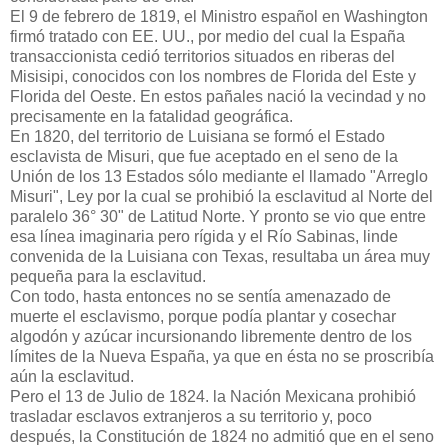
El 9 de febrero de 1819, el Ministro español en Washington
firmó tratado con EE. UU., por medio del cual la España
transaccionista cedió territorios situados en riberas del
Misisipi, conocidos con los nombres de Florida del Este y
Florida del Oeste. En estos pañales nació la vecindad y no
precisamente en la fatalidad geográfica.
En 1820, del territorio de Luisiana se formó el Estado
esclavista de Misuri, que fue aceptado en el seno de la
Unión de los 13 Estados sólo mediante el llamado "Arreglo
Misuri", Ley por la cual se prohibió la esclavitud al Norte del
paralelo 36° 30" de Latitud Norte. Y pronto se vio que entre
esa línea imaginaria pero rígida y el Río Sabinas, linde
convenida de la Luisiana con Texas, resultaba un área muy
pequeña para la esclavitud.
Con todo, hasta entonces no se sentía amenazado de
muerte el esclavismo, porque podía plantar y cosechar
algodón y azúcar incursionan­do libremente dentro de los
límites de la Nueva España, ya que en ésta no se proscribía
aún la esclavitud.
Pero el 13 de Julio de 1824. la Nación Mexicana prohibió
trasladar esclavos extranjeros a su territorio y, poco
después, la Constitución de 1824 no admitió que en el seno