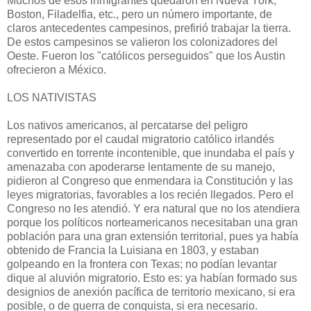
Muchos de esos inmigrantes quedaron en Nueva York,
Boston, Filadelfia, etc., pero un número importante, de
claros antecedentes campesinos, prefirió trabajar la tierra.
De estos campesinos se valieron los colonizadores del
Oeste. Fueron los "católicos perseguidos" que los Austin
ofrecieron a México.
LOS NATIVISTAS
Los nativos americanos, al percatarse del peligro
representado por el caudal migratorio católico irlandés
convertido en torrente incontenible, que inundaba el país y
amenazaba con apoderarse lentamente de su manejo,
pidieron al Congreso que enmendara ia Constitución y las
leyes migratorias, favorables a los recién llegados. Pero el
Congreso no les atendió. Y era natural que no los atendiera
porque los políticos norteamericanos necesitaban una gran
población para una gran extensión territorial, pues ya había
obtenido de Francia la Luisiana en 1803, y estaban
golpeando en la frontera con Texas; no podían levantar
dique al aluvión migratorio. Esto es: ya habían formado sus
designios de anexión pacífica de territorio mexicano, si era
posible, o de guerra de conquista, si era necesario.