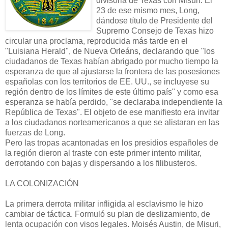
divisoria de Texas con Misuri. El
23 de ese mismo mes, Long,
dándose título de Presidente del
Supremo Consejo de Texas hizo
circular una proclama, reproducida más tarde en el
"Luisiana Herald", de Nueva Orleáns, declarando que "los
ciudadanos de Texas habían abrigado por mucho tiempo la
esperanza de que al ajustarse la frontera de las posesiones
españolas con los territorios de EE. UU., se incluyese su
región dentro de los límites de este último país" y como esa
esperanza se había perdido, "se declaraba independiente la
República de Texas". El objeto de ese manifiesto era invitar
a los ciudadanos norteamericanos a que se alistaran en las
fuerzas de Long.
Pero las tropas acantonadas en los presidios españoles de
la región dieron al traste con este primer intento militar,
derrotando con bajas y dispersando a los filibusteros.
LA COLONIZACIÓN
La primera derrota militar infligida al esclavismo le hizo
cambiar de táctica. Formuló su plan de deslizamiento, de
lenta ocupación con visos legales. Moisés Austin, de Misuri,