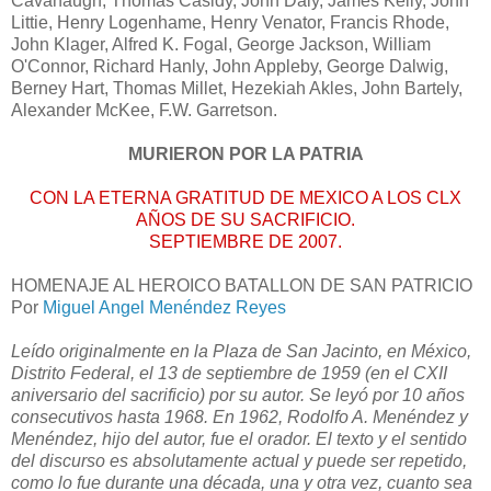
Cavanaugh, Thomas Casidy, John Daly, James Kelly, John
Littie, Henry Logenhame, Henry Venator, Francis Rhode,
John Klager, Alfred K. Fogal, George Jackson, William
O'Connor, Richard Hanly, John Appleby, George Dalwig,
Berney Hart, Thomas Millet, Hezekiah Akles, John Bartely,
Alexander McKee, F.W. Garretson.
MURIERON POR LA PATRIA
CON LA ETERNA GRATITUD DE MEXICO A LOS CLX
AÑOS DE SU SACRIFICIO.
SEPTIEMBRE DE 2007.
HOMENAJE AL HEROICO BATALLON DE SAN PATRICIO
Por
Miguel Angel Menéndez Reyes
Leído originalmente en la Plaza de San Jacinto, en México,
Distrito Federal, el 13 de septiembre de 1959 (en el CXII
aniversario del sacrificio) por su autor. Se leyó por 10 años
consecutivos hasta 1968. En 1962, Rodolfo A. Menéndez y
Menéndez, hijo del autor, fue el orador. El texto y el sentido
del discurso es absolutamente actual y puede ser repetido,
como lo fue durante una década, una y otra vez, cuanto sea