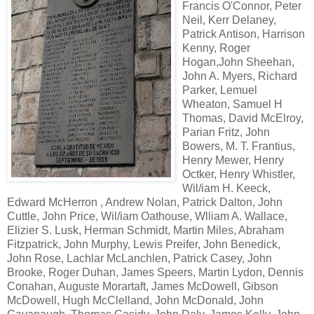
Francis O'Connor, Peter
Neil, Kerr Delaney,
Patrick Antison, Harrison
Kenny, Roger
Hogan,John Sheehan,
John A. Myers, Richard
Parker, Lemuel
Wheaton, Samuel H
Thomas, David McElroy,
Parian Fritz, John
Bowers, M. T. Frantius,
Henry Mewer, Henry
Octker, Henry Whistler,
Wil/iam H. Keeck,
Edward McHerron , Andrew Nolan, Patrick Dalton, John
Cuttle, John Price, Wil/iam Oathouse, Wlliam A. Wallace,
Elizier S. Lusk, Herman Schmidt, Martin Miles, Abraham
Fitzpatrick, John Murphy, Lewis Preifer, John Benedick,
John Rose, Lachlar McLanchlen, Patrick Casey, John
Brooke, Roger Duhan, James Speers, Martin Lydon, Dennis
Conahan, Auguste Morartaft, James McDowell, Gibson
McDowell, Hugh McClelland, John McDonald, John