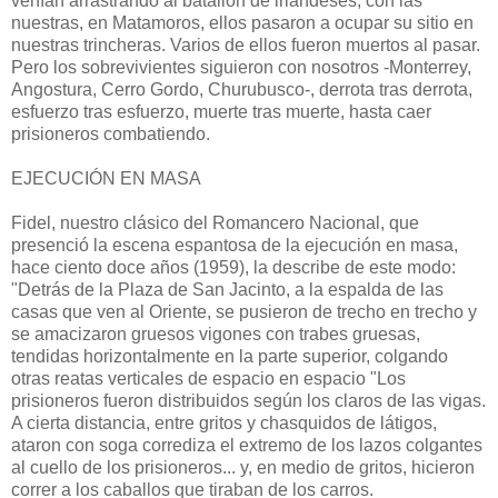
venían arrastrando al batallón de irlandeses, con las
nuestras, en Matamoros, ellos pasaron a ocupar su sitio en
nuestras trincheras. Varios de ellos fueron muertos al pasar.
Pero los sobrevivientes siguieron con nosotros -Monterrey,
Angos­tura, Cerro Gordo, Churubusco-, derrota tras derrota,
esfuerzo tras esfuerzo, muerte tras muerte, hasta caer
prisioneros combatiendo.
EJECUCIÓN EN MASA
Fidel, nuestro clásico del Romancero Nacional, que
presenció la escena espantosa de la ejecución en masa,
hace ciento doce años (1959), la describe de este modo:
"Detrás de la Plaza de San Jacinto, a la espalda de las
casas que ven al Oriente, se pusieron de trecho en trecho y
se amacizaron gruesos vigones con trabes gruesas,
tendidas horizontalmente en la parte superior, colgando
otras reatas verticales de espacio en espacio "Los
prisioneros fueron distribuidos según los claros de las vigas.
A cierta distancia, entre gritos y chasquidos de látigos,
ataron con soga corrediza el extremo de los lazos colgantes
al cuello de los prisioneros... y, en medio de gritos, hicieron
correr a los caballos que tiraban de los carros.