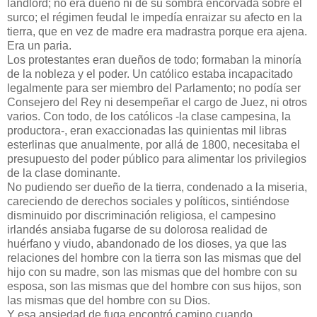
landlord; no era dueño ni de su sombra encorvada sobre el
surco; el régimen feudal le impedía enraizar su afecto en la
tierra, que en vez de madre era madrastra porque era ajena.
Era un paria.
Los protestantes eran dueños de todo; formaban la minoría
de la nobleza y el poder. Un católico estaba incapacitado
legalmente para ser miembro del Parlamento; no podía ser
Consejero del Rey ni desempeñar el cargo de Juez, ni otros
varios. Con todo, de los católicos -la clase campesina, la
productora-, eran exaccionadas las quinientas mil libras
esterlinas que anualmente, por allá de 1800, necesitaba el
presupuesto del poder público para alimentar los privilegios
de la clase dominante.
No pudiendo ser dueño de la tierra, condenado a la miseria,
careciendo de derechos sociales y políticos, sintiéndose
disminuido por discriminación religiosa, el campesino
irlandés ansiaba fugarse de su dolorosa realidad de
huérfano y viudo, abandonado de los dioses, ya que las
relaciones del hombre con la tierra son las mismas que del
hijo con su madre, son las mismas que del hombre con su
esposa, son las mismas que del hombre con sus hijos, son
las mismas que del hombre con su Dios.
Y esa ansiedad de fuga encontró camino cuando