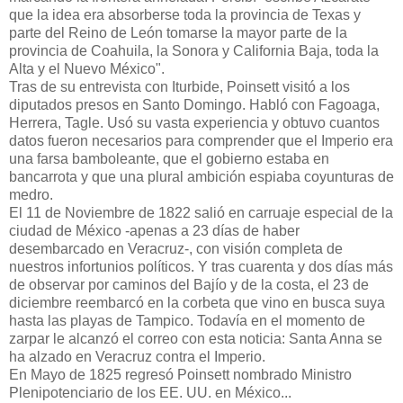
que la idea era absorberse toda la provincia de Texas y
parte del Reino de León tomarse la mayor parte de la
provincia de Coahuila, la Sonora y California Baja, toda la
Alta y el Nuevo México".
Tras de su entrevista con Iturbide, Poinsett visitó a los
diputados presos en Santo Domingo. Habló con Fagoaga,
Herrera, Tagle. Usó su vasta experiencia y obtuvo cuantos
datos fueron necesarios para comprender que el Imperio era
una farsa bamboleante, que el gobierno estaba en
bancarrota y que una plural ambición espiaba coyunturas de
medro.
El 11 de Noviembre de 1822 salió en carruaje especial de la
ciudad de México -apenas a 23 días de haber
desembarcado en Veracruz-, con visión completa de
nuestros infortunios políticos. Y tras cuarenta y dos días más
de observar por caminos del Bajío y de la costa, el 23 de
diciembre reembarcó en la corbeta que vino en busca suya
hasta las playas de Tampico. Todavía en el momento de
zarpar le alcanzó el correo con esta noticia: Santa Anna se
ha alzado en Veracruz contra el Imperio.
En Mayo de 1825 regresó Poinsett nombrado Ministro
Plenipoten­ciario de los EE. UU. en México...