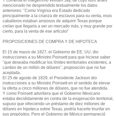
Y comenta el integérrimo William Jay, de cuyo libro antes
mencionado he desprendido textualmente los datos
anteriores: "Como Virginia era Estado dedicado
principalmente a la crianza de esclavos para su venta, esos
caballeros estaban ansiosos de adquirir Texas porque
creían que llegaría a ser un mercado más, y muy grande por
cierto, para la venta de ese artículo!'
PROPOSICIONES DE COMPRA Y DE HIPOTECA
El 15 de marzo de 1827, el Gobierno de EE. UU. dio
instrucciones a su Ministro Poinsett para que hiciese saber
"que deseaba modificar los límites territoriales existentes, a
cambio de un millón de dólares", proposición que no fue
aceptada.
El 25 de agosto de 1829, el Presidente Jackson dio
instrucciones a su Ministro Poinsett en el sentido de elevar
la oferta a cinco millones de dólares, que no fue atendida.
Y como Poinsett advirtiera que el Gobierno Mexicano
estaba decididamente en contra de la enajenación territorial,
supuso que ofreciendo un préstamo de diez millones de
dólares en hipoteca sobre Texas, podría hacerle triunfar en
sus propósitos. Pero el Gobierno de México permaneció