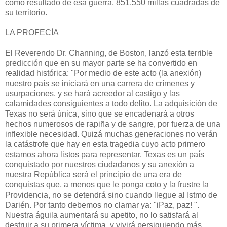
como resultado de esa guerra, 851,550 millas cuadradas de
su territorio.
LA PROFECÍA
El Reverendo Dr. Channing, de Boston, lanzó esta terrible
predicción que en su mayor parte se ha convertido en
realidad histórica: "Por medio de este acto (la anexión)
nuestro país se iniciará en una carrera de crímenes y
usurpaciones, y se hará acreedor al castigo y las
calamidades consiguientes a todo delito. La adquisición de
Texas no será única, sino que se encadenará a otros
hechos numerosos de rapiña y de sangre, por fuerza de una
inflexi­ble necesidad. Quizá muchas generaciones no verán
la catástrofe que hay en esta tragedia cuyo acto primero
estamos ahora listos para representar. Texas es un país
conquistado por nuestros ciudadanos y su anexión a
nuestra República será el principio de una era de
conquistas que, a menos que le ponga coto y la frustre la
Providencia, no se detendrá sino cuando llegue al Istmo de
Darién. Por tanto debemos no clamar ya: "iPaz, paz! ".
Nuestra águila aumentará su apetito, no lo satisfará al
destruir a su primera víctima, y vivirá persiguiendo más