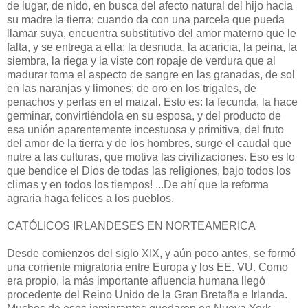
de lugar, de nido, en busca del afecto natural del hijo hacia
su madre la tierra; cuando da con una parcela que pueda
llamar suya, encuentra substitutivo del amor materno que le
falta, y se entrega a ella; la desnuda, la acaricia, la peina, la
siembra, la riega y la viste con ropaje de verdura que al
madurar toma el aspecto de sangre en las granadas, de sol
en las naranjas y limones; de oro en los trigales, de
penachos y perlas en el maizal. Esto es: la fecunda, la hace
germinar, convirtiéndola en su esposa, y del producto de
esa unión aparentemente incestuosa y primitiva, del fruto
del amor de la tierra y de los hombres, surge el caudal que
nutre a las culturas, que motiva las civilizaciones. Eso es lo
que bendice el Dios de todas las religiones, bajo todos los
climas y en todos los tiempos! ...De ahí que la reforma
agraria haga felices a los pueblos.
CATÓLICOS IRLANDESES EN NORTEAMERICA
Desde comienzos del siglo XIX, y aún poco antes, se formó
una corriente migratoria entre Europa y los EE. VU. Como
era propio, la más importante afluencia humana llegó
procedente del Reino Unido de la Gran Bretaña e Irlanda.