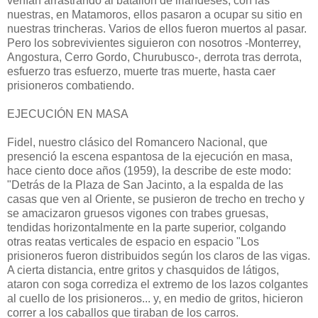
venían arrastrando al batallón de irlandeses, con las
nuestras, en Matamoros, ellos pasaron a ocupar su sitio en
nuestras trincheras. Varios de ellos fueron muertos al pasar.
Pero los sobrevivientes siguieron con nosotros -Monterrey,
Angos­tura, Cerro Gordo, Churubusco-, derrota tras derrota,
esfuerzo tras esfuerzo, muerte tras muerte, hasta caer
prisioneros combatiendo.
EJECUCIÓN EN MASA
Fidel, nuestro clásico del Romancero Nacional, que
presenció la escena espantosa de la ejecución en masa,
hace ciento doce años (1959), la describe de este modo:
"Detrás de la Plaza de San Jacinto, a la espalda de las
casas que ven al Oriente, se pusieron de trecho en trecho y
se amacizaron gruesos vigones con trabes gruesas,
tendidas horizontalmente en la parte superior, colgando
otras reatas verticales de espacio en espacio "Los
prisioneros fueron distribuidos según los claros de las vigas.
A cierta distancia, entre gritos y chasquidos de látigos,
ataron con soga corrediza el extremo de los lazos colgantes
al cuello de los prisioneros... y, en medio de gritos, hicieron
correr a los caballos que tiraban de los carros.