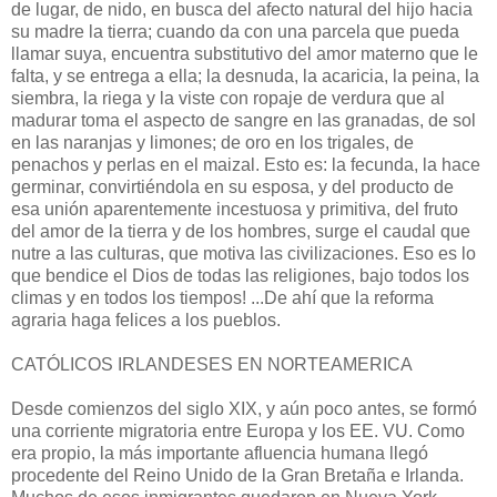
de lugar, de nido, en busca del afecto natural del hijo hacia
su madre la tierra; cuando da con una parcela que pueda
llamar suya, encuentra substitutivo del amor materno que le
falta, y se entrega a ella; la desnuda, la acaricia, la peina, la
siembra, la riega y la viste con ropaje de verdura que al
madurar toma el aspecto de sangre en las granadas, de sol
en las naranjas y limones; de oro en los trigales, de
penachos y perlas en el maizal. Esto es: la fecunda, la hace
germinar, convirtiéndola en su esposa, y del producto de
esa unión aparentemente incestuosa y primitiva, del fruto
del amor de la tierra y de los hombres, surge el caudal que
nutre a las culturas, que motiva las civilizaciones. Eso es lo
que bendice el Dios de todas las religiones, bajo todos los
climas y en todos los tiempos! ...De ahí que la reforma
agraria haga felices a los pueblos.
CATÓLICOS IRLANDESES EN NORTEAMERICA
Desde comienzos del siglo XIX, y aún poco antes, se formó
una corriente migratoria entre Europa y los EE. VU. Como
era propio, la más importante afluencia humana llegó
procedente del Reino Unido de la Gran Bretaña e Irlanda.