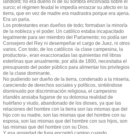
landlord; no era dueño ni de su sombra encorvada sobre el
surco; el régimen feudal le impedía enraizar su afecto en la
tierra, que en vez de madre era madrastra porque era ajena.
Era un paria.
Los protestantes eran dueños de todo; formaban la minoría
de la nobleza y el poder. Un católico estaba incapacitado
legalmente para ser miembro del Parlamento; no podía ser
Consejero del Rey ni desempeñar el cargo de Juez, ni otros
varios. Con todo, de los católicos -la clase campesina, la
productora-, eran exaccionadas las quinientas mil libras
esterlinas que anualmente, por allá de 1800, necesitaba el
presupuesto del poder público para alimentar los privilegios
de la clase dominante.
No pudiendo ser dueño de la tierra, condenado a la miseria,
careciendo de derechos sociales y políticos, sintiéndose
disminuido por discriminación religiosa, el campesino
irlandés ansiaba fugarse de su dolorosa realidad de
huérfano y viudo, abandonado de los dioses, ya que las
relaciones del hombre con la tierra son las mismas que del
hijo con su madre, son las mismas que del hombre con su
esposa, son las mismas que del hombre con sus hijos, son
las mismas que del hombre con su Dios.
Y esa ansiedad de fuga encontró camino cuando