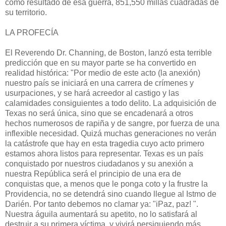
como resultado de esa guerra, 851,550 millas cuadradas de
su territorio.
LA PROFECÍA
El Reverendo Dr. Channing, de Boston, lanzó esta terrible
predicción que en su mayor parte se ha convertido en
realidad histórica: "Por medio de este acto (la anexión)
nuestro país se iniciará en una carrera de crímenes y
usurpaciones, y se hará acreedor al castigo y las
calamidades consiguientes a todo delito. La adquisición de
Texas no será única, sino que se encadenará a otros
hechos numerosos de rapiña y de sangre, por fuerza de una
inflexi­ble necesidad. Quizá muchas generaciones no verán
la catástrofe que hay en esta tragedia cuyo acto primero
estamos ahora listos para representar. Texas es un país
conquistado por nuestros ciudadanos y su anexión a
nuestra República será el principio de una era de
conquistas que, a menos que le ponga coto y la frustre la
Providencia, no se detendrá sino cuando llegue al Istmo de
Darién. Por tanto debemos no clamar ya: "iPaz, paz! ".
Nuestra águila aumentará su apetito, no lo satisfará al
destruir a su primera víctima, y vivirá persiguiendo más