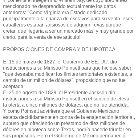
Y comenta el integérrimo William Jay, de cuyo libro antes
mencionado he desprendido textualmente los datos
anteriores: "Como Virginia era Estado dedicado
principalmente a la crianza de esclavos para su venta, esos
caballeros estaban ansiosos de adquirir Texas porque
creían que llegaría a ser un mercado más, y muy grande por
cierto, para la venta de ese artículo!'
PROPOSICIONES DE COMPRA Y DE HIPOTECA
El 15 de marzo de 1827, el Gobierno de EE. UU. dio
instrucciones a su Ministro Poinsett para que hiciese saber
"que deseaba modificar los límites territoriales existentes, a
cambio de un millón de dólares", proposición que no fue
aceptada.
El 25 de agosto de 1829, el Presidente Jackson dio
instrucciones a su Ministro Poinsett en el sentido de elevar
la oferta a cinco millones de dólares, que no fue atendida.
Y como Poinsett advirtiera que el Gobierno Mexicano
estaba decididamente en contra de la enajenación territorial,
supuso que ofreciendo un préstamo de diez millones de
dólares en hipoteca sobre Texas, podría hacerle triunfar en
sus propósitos. Pero el Gobierno de México permaneció