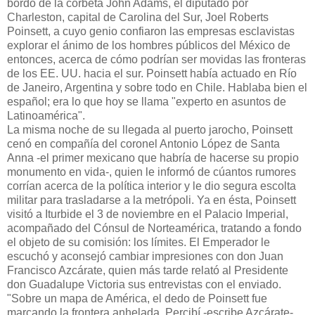
bordo de la corbeta John Adams, el diputado por
Charleston, capital de Carolina del Sur, Joel Roberts
Poinsett, a cuyo genio confiaron las empresas esclavistas
explorar el ánimo de los hombres públicos del México de
entonces, acerca de cómo podrían ser movidas las fronteras
de los EE. UU. hacia el sur. Poinsett había actuado en Río
de Janeiro, Argentina y sobre todo en Chile. Hablaba bien el
español; era lo que hoy se llama "experto en asuntos de
Latinoamérica".
La misma noche de su llegada al puerto jarocho, Poinsett
cenó en compañía del coronel Antonio López de Santa
Anna -el primer mexicano que habría de hacerse su propio
monumento en vida-, quien le informó de cúantos rumores
corrían acerca de la política interior y le dio segura escolta
militar para trasladarse a la metrópoli. Ya en ésta, Poinsett
visitó a Iturbide el 3 de noviembre en el Palacio Imperial,
acompañado del Cónsul de Norteamérica, tratando a fondo
el objeto de su comisión: los límites. El Emperador le
escuchó y aconsejó cambiar impresiones con don Juan
Francisco Azcárate, quien más tarde relató al Presidente
don Guadalupe Victoria sus entrevistas con el enviado.
"Sobre un mapa de América, el dedo de Poinsett fue
marcando la frontera anhelada. Percibí -escribe Azcárate-