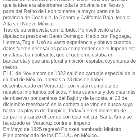
que la idea era absorberse toda la provincia de Texas y
parte del Reino de León tomarse la mayor parte de la
provincia de Coahuila, la Sonora y California Baja, toda la
Alta y el Nuevo México".
Tras de su entrevista con Iturbide, Poinsett visitó a los
diputados presos en Santo Domingo. Habló con Fagoaga,
Herrera, Tagle. Usó su vasta experiencia y obtuvo cuantos
datos fueron necesarios para comprender que el Imperio era
una farsa bamboleante, que el gobierno estaba en
bancarrota y que una plural ambición espiaba coyunturas de
medro.
El 11 de Noviembre de 1822 salió en carruaje especial de la
ciudad de México -apenas a 23 días de haber
desembarcado en Veracruz-, con visión completa de
nuestros infortunios políticos. Y tras cuarenta y dos días más
de observar por caminos del Bajío y de la costa, el 23 de
diciembre reembarcó en la corbeta que vino en busca suya
hasta las playas de Tampico. Todavía en el momento de
zarpar le alcanzó el correo con esta noticia: Santa Anna se
ha alzado en Veracruz contra el Imperio.
En Mayo de 1825 regresó Poinsett nombrado Ministro
Plenipoten­ciario de los EE. UU. en México...