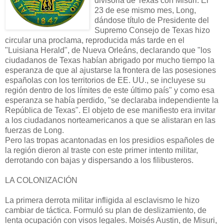
divisoria de Texas con Misuri. El
23 de ese mismo mes, Long,
dándose título de Presidente del
Supremo Consejo de Texas hizo
circular una proclama, reproducida más tarde en el
"Luisiana Herald", de Nueva Orleáns, declarando que "los
ciudadanos de Texas habían abrigado por mucho tiempo la
esperanza de que al ajustarse la frontera de las posesiones
españolas con los territorios de EE. UU., se incluyese su
región dentro de los límites de este último país" y como esa
esperanza se había perdido, "se declaraba independiente la
República de Texas". El objeto de ese manifiesto era invitar
a los ciudadanos norteamericanos a que se alistaran en las
fuerzas de Long.
Pero las tropas acantonadas en los presidios españoles de
la región dieron al traste con este primer intento militar,
derrotando con bajas y dispersando a los filibusteros.
LA COLONIZACIÓN
La primera derrota militar infligida al esclavismo le hizo
cambiar de táctica. Formuló su plan de deslizamiento, de
lenta ocupación con visos legales. Moisés Austin, de Misuri,