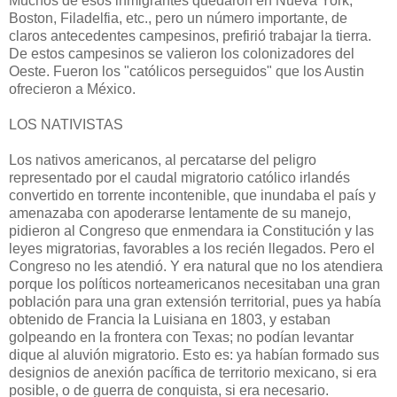
Muchos de esos inmigrantes quedaron en Nueva York,
Boston, Filadelfia, etc., pero un número importante, de
claros antecedentes campesinos, prefirió trabajar la tierra.
De estos campesinos se valieron los colonizadores del
Oeste. Fueron los "católicos perseguidos" que los Austin
ofrecieron a México.
LOS NATIVISTAS
Los nativos americanos, al percatarse del peligro
representado por el caudal migratorio católico irlandés
convertido en torrente incontenible, que inundaba el país y
amenazaba con apoderarse lentamente de su manejo,
pidieron al Congreso que enmendara ia Constitución y las
leyes migratorias, favorables a los recién llegados. Pero el
Congreso no les atendió. Y era natural que no los atendiera
porque los políticos norteamericanos necesitaban una gran
población para una gran extensión territorial, pues ya había
obtenido de Francia la Luisiana en 1803, y estaban
golpeando en la frontera con Texas; no podían levantar
dique al aluvión migratorio. Esto es: ya habían formado sus
designios de anexión pacífica de territorio mexicano, si era
posible, o de guerra de conquista, si era necesario.