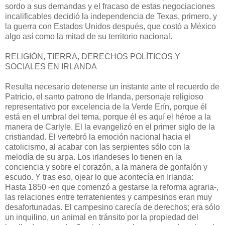
sordo a sus demandas y el fracaso de estas negociacio­nes
incalificables decidió la independencia de Texas, primero, y
la guerra con Estados Unidos después, que costó a México
algo así como la mitad de su territorio nacional.
RELlGIÓN, TIERRA, DERECHOS POLÍTICOS Y
SOCIALES EN IRLANDA
Resulta necesario detenerse un instante ante el recuerdo de
Patricio, el santo patrono de Irlanda, personaje religioso
representativo por excelencia de la Verde Erín, porque él
está en el umbral del tema, porque él es aquí el héroe a la
manera de Carlyle. El la evangelizó en el primer siglo de la
cristiandad. El vertebró la emoción nacional hacia el
catolicismo, al acabar con las serpientes sólo con la
melodía de su arpa. Los irlandeses lo tienen en la
conciencia y sobre el corazón, a la manera de gonfalón y
escudo. Y tras eso, ojear lo que acontecía en Irlanda:
Hasta 1850 -en que comenzó a gestarse la reforma agraria-,
las relaciones entre terratenientes y campesinos eran muy
desafortunadas. El campesino carecía de derechos; era sólo
un inquilino, un animal en tránsito por la propiedad del