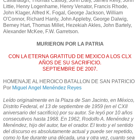
Cavanaugh, Thomas Casidy, John Daly, James Kelly, John
Littie, Henry Logenhame, Henry Venator, Francis Rhode,
John Klager, Alfred K. Fogal, George Jackson, William
O'Connor, Richard Hanly, John Appleby, George Dalwig,
Berney Hart, Thomas Millet, Hezekiah Akles, John Bartely,
Alexander McKee, F.W. Garretson.
MURIERON POR LA PATRIA
CON LA ETERNA GRATITUD DE MEXICO A LOS CLX
AÑOS DE SU SACRIFICIO.
SEPTIEMBRE DE 2007.
HOMENAJE AL HEROICO BATALLON DE SAN PATRICIO
Por
Miguel Angel Menéndez Reyes
Leído originalmente en la Plaza de San Jacinto, en México,
Distrito Federal, el 13 de septiembre de 1959 (en el CXII
aniversario del sacrificio) por su autor. Se leyó por 10 años
consecutivos hasta 1968. En 1962, Rodolfo A. Menéndez y
Menéndez, hijo del autor, fue el orador. El texto y el sentido
del discurso es absolutamente actual y puede ser repetido,
como lo fue durante una década, una y otra vez, cuanto sea