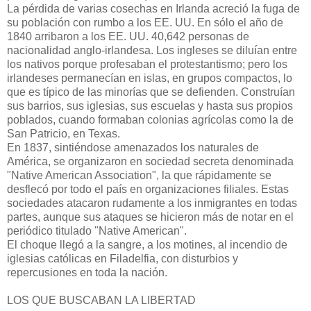
La pérdida de varias cosechas en Irlanda acreció la fuga de
su población con rumbo a los EE. UU. En sólo el año de
1840 arribaron a los EE. UU. 40,642 personas de
nacionalidad anglo-irlandesa. Los ingleses se diluían entre
los nativos porque profesaban el protestantismo; pero los
irlandeses permanecían en islas, en grupos compactos, lo
que es típico de las minorías que se defienden. Construían
sus barrios, sus iglesias, sus escuelas y hasta sus propios
poblados, cuando formaban colonias agrícolas como la de
San Patricio, en Texas.
En 1837, sintiéndose amenazados los naturales de
América, se organizaron en sociedad secreta denominada
"Native American Associa­tion", la que rápidamente se
desflecó por todo el país en organizaciones filiales. Estas
sociedades atacaron rudamente a los inmigrantes en todas
partes, aunque sus ataques se hicieron más de notar en el
periódico titulado "Native American".
El choque llegó a la sangre, a los motines, al incendio de
iglesias católicas en Filadelfia, con disturbios y
repercusiones en toda la nación.
LOS QUE BUSCABAN LA LIBERTAD