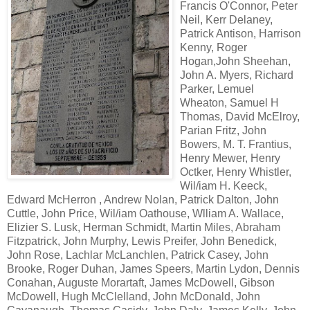
Francis O'Connor, Peter
Neil, Kerr Delaney,
Patrick Antison, Harrison
Kenny, Roger
Hogan,John Sheehan,
John A. Myers, Richard
Parker, Lemuel
Wheaton, Samuel H
Thomas, David McElroy,
Parian Fritz, John
Bowers, M. T. Frantius,
Henry Mewer, Henry
Octker, Henry Whistler,
Wil/iam H. Keeck,
Edward McHerron , Andrew Nolan, Patrick Dalton, John
Cuttle, John Price, Wil/iam Oathouse, Wlliam A. Wallace,
Elizier S. Lusk, Herman Schmidt, Martin Miles, Abraham
Fitzpatrick, John Murphy, Lewis Preifer, John Benedick,
John Rose, Lachlar McLanchlen, Patrick Casey, John
Brooke, Roger Duhan, James Speers, Martin Lydon, Dennis
Conahan, Auguste Morartaft, James McDowell, Gibson
McDowell, Hugh McClelland, John McDonald, John