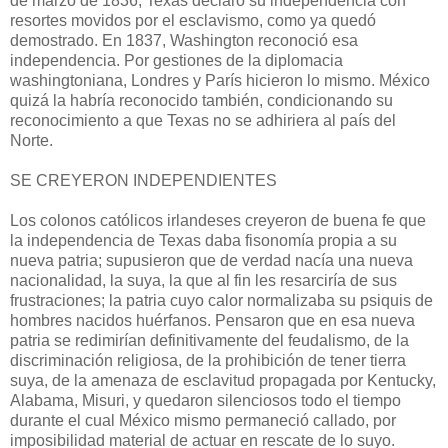
de marzo de 1836, Texas declaró su independencia con
resortes movidos por el esclavismo, como ya quedó
demostrado. En 1837, Washington reconoció esa
independencia. Por gestiones de la diplomacia
washingtoniana, Londres y París hicieron lo mismo. México
quizá la habría reconocido también, condicionando su
reconocimiento a que Texas no se adhiriera al país del
Norte.
SE CREYERON INDEPENDIENTES
Los colonos católicos irlandeses creyeron de buena fe que
la independencia de Texas daba fisonomía propia a su
nueva patria; supusieron que de verdad nacía una nueva
nacionalidad, la suya, la que al fin les resarciría de sus
frustraciones; la patria cuyo calor normalizaba su psiquis de
hombres nacidos huérfanos. Pensaron que en esa nueva
patria se redimirían definitivamente del feudalismo, de la
discriminación religiosa, de la prohibición de tener tierra
suya, de la amenaza de esclavitud propagada por Kentucky,
Alabama, Misuri, y quedaron silenciosos todo el tiempo
durante el cual México mismo permaneció callado, por
imposibili­dad material de actuar en rescate de lo suyo.