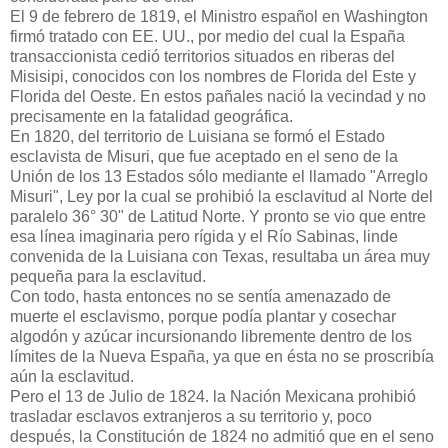
El 9 de febrero de 1819, el Ministro español en Washington
firmó tratado con EE. UU., por medio del cual la España
transaccionista cedió territorios situados en riberas del
Misisipi, conocidos con los nombres de Florida del Este y
Florida del Oeste. En estos pañales nació la vecindad y no
precisamente en la fatalidad geográfica.
En 1820, del territorio de Luisiana se formó el Estado
esclavista de Misuri, que fue aceptado en el seno de la
Unión de los 13 Estados sólo mediante el llamado "Arreglo
Misuri", Ley por la cual se prohibió la esclavitud al Norte del
paralelo 36° 30" de Latitud Norte. Y pronto se vio que entre
esa línea imaginaria pero rígida y el Río Sabinas, linde
convenida de la Luisiana con Texas, resultaba un área muy
pequeña para la esclavitud.
Con todo, hasta entonces no se sentía amenazado de
muerte el esclavismo, porque podía plantar y cosechar
algodón y azúcar incursionan­do libremente dentro de los
límites de la Nueva España, ya que en ésta no se proscribía
aún la esclavitud.
Pero el 13 de Julio de 1824. la Nación Mexicana prohibió
trasladar esclavos extranjeros a su territorio y, poco
después, la Constitución de 1824 no admitió que en el seno