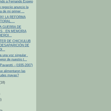
ndo a Fernando Espejo
 regocijo anuncio la
a de mi primer ...
LUX! LA REFORMA
TORAL….
 LA GUERRA DE
S . EN MEMORIA
EROI...
TER DE CHICXULUB
 DESAPARICIÓN DE
I...
 una voz singular .
jor de nuestro t...
Pavarotti - (1935-2007)
e alimentaron las
tudes mayas?
(18)
)
4)