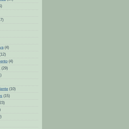
6)
47)
ya
(4)
(12)
iento
(4)
s
(29)
)
iente
(10)
os
(15)
23)
)
)