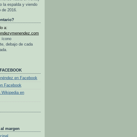
o la espalda y viendo
o de 2016.
ntario?
o a:
endezymenendez.com
l ícono
te, debajo de cada
rada.
 FACEBOOK
enéndez en Facebook
en Facebook
a Wikipedia en
 al margen
cipal