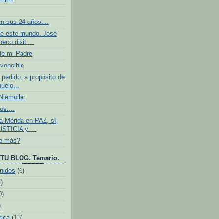
n sus 24 años....
e este mundo. José
eco dixit:...
de mi Padre
nvencible
 pedido, a propósito de
buelo...
iemöller
os....
 Mérida en PAZ, sí,
USTICIA y ...
ve más?
TU BLOG. Temario.
nidos
(6)
4)
0)
)
rica
(13)