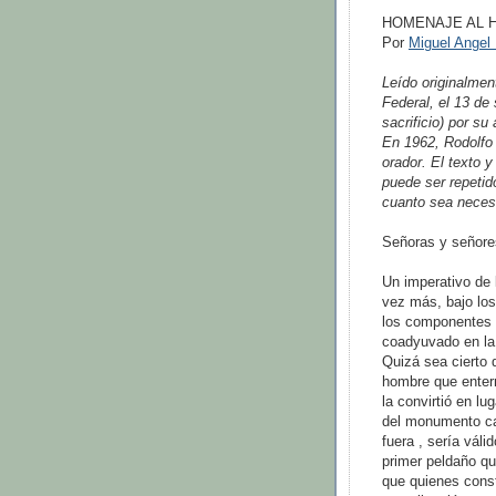
HOMENAJE AL H
Por
Miguel Ange
Leído originalmen
Federal, el 13 de
sacrificio) por s
En 1962, Rodolfo 
orador. El texto 
puede ser repetid
cuanto sea necesa
Señoras y señore
Un imperativo de 
vez más, bajo los
los componentes d
coadyuvado en la 
Quizá sea cierto q
hombre que enter
la convirtió en lu
del monumento cap
fuera , sería váli
primer peldaño qu
que quienes cons