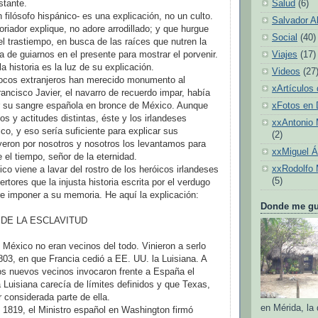
stante.
Salud
(6)
un filósofo hispánico- es una explicación, no un culto.
Salvador A
oriador explique, no adore arrodillado; y que hurgue
Social
(40)
el trastiempo, en busca de las raíces que nutren la
a de guiarnos en el presente para mostrar el porvenir.
Viajes
(17)
a historia es la luz de su explicación.
Videos
(27
pocos extranjeros han merecido monumento al
xArtículos 
ancisco Javier, el navarro de recuerdo impar, había
r su sangre española en bronce de México. Aunque
xFotos en
os y actitudes distintas, éste y los irlandeses
xxAntonio 
co, y eso sería suficiente para explicar sus
(2)
ron por nosotros y nosotros los levantamos para
xxMiguel 
 el tiempo, señor de la eternidad.
xxRodolfo 
co viene a lavar del rostro de los heróicos irlandeses
(5)
rtores que la injusta historia escrita por el verdugo
re imponer a su memoria. He aquí la explicación:
Donde me gus
 DE LA ESCLAVITUD
México no eran vecinos del todo. Vinieron a serlo
803, en que Francia cedió a EE. UU. la Luisiana. A
os nuevos vecinos invocaron frente a España el
a Luisiana carecía de límites definidos y que Texas,
r considerada parte de ella.
en Mérida, la
e 1819, el Ministro español en Washington firmó