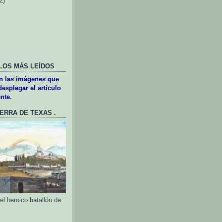
(2)
LOS MÁS LEÍDOS
en las imágenes que
esplegar el artículo
nte.
UERRA DE TEXAS .
l heroico batallón de