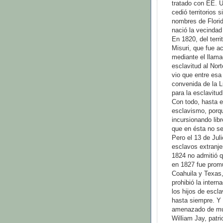
tratado con EE. U
cedió territorios 
nombres de Florid
nació la vecindad
En 1820, del terri
Misuri, que fue a
mediante el llamad
esclavitud al Nort
vio que entre esa 
convenida de la 
para la esclavitud
Con todo, hasta 
esclavismo, porqu
incursionan­do li
que en ésta no se
Pero el 13 de Jul
esclavos extranjer
1824 no admitió 
en 1827 fue promu
Coahuila y Texas,
prohibió la intern
los hijos de escl
hasta siempre. Y 
amenazado de muer
William Jay, patri