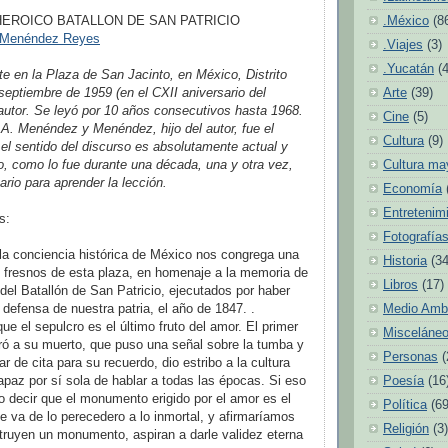
EROICO BATALLON DE SAN PATRICIO
.México
(8
l Menéndez Reyes
.Viajes
(3)
.Yucatán
(
te en la Plaza de San Jacinto, en México, Distrito
 septiembre de 1959 (en el CXII aniversario del
Arte
(39)
u autor. Se leyó por 10 años consecutivos hasta 1968.
Cine
(5)
A. Menéndez y Menéndez, hijo del autor, fue el
Cultura
(9)
y el sentido del discurso es absolutamente actual y
o, como lo fue durante una década, una y otra vez,
Cultura ma
rio para aprender la lección.
Economía
Entretenim
s:
Fotografía
la conciencia histórica de México nos congrega una
Historia
(34
 fresnos de esta plaza, en homenaje a la memoria de
Libros
(17)
el Batallón de San Patricio, ejecutados por haber
defensa de nuestra patria, el año de 1847. .
Medio Amb
ue el sepulcro es el último fruto del amor. El primer
Misceláne
ró a su muerto, que puso una señal sobre la tumba y
Personas
(
gar de cita para su recuerdo, dio estribo a la cultura
az por sí sola de hablar a todas las épocas. Si eso
Poesía
(16
do decir que el monumento erigido por el amor es el
Política
(69
e va de lo perecedero a lo inmortal, y afirmaríamos
Religión
(3)
truyen un monumento, aspiran a darle validez eterna