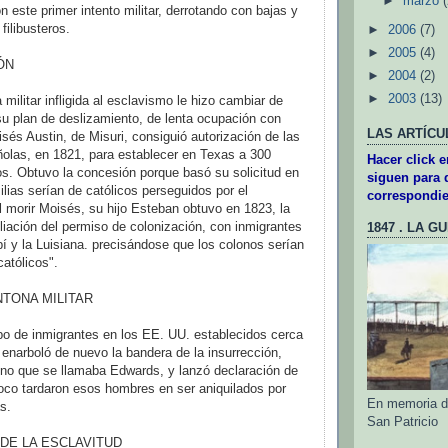
►
marzo
on este primer intento militar, derrotando con bajas y
filibusteros.
►
2006
(7)
►
2005
(4)
ÓN
►
2004
(2)
►
2003
(13)
 militar infligida al esclavismo le hizo cambiar de
su plan de deslizamiento, de lenta ocupación con
LAS ARTÍCU
sés Austin, de Misuri, consiguió autoriza­ción de las
olas, en 1821, para establecer en Texas a 300
Hacer click 
os. Obtuvo la concesión porque basó su solicitud en
siguen para d
lias serían de católicos perseguidos por el
correspondie
l morir Moisés, su hijo Esteban obtuvo en 1823, la
iación del permiso de colonización, con inmigrantes
1847 . LA G
pí y la Luisiana. precisándose que los colonos serían
atólicos".
TONA MILITAR
po de inmigrantes en los EE. UU. establecidos cerca
narboló de nuevo la bandera de la insurrección,
uno que se llamaba Edwards, y lanzó declaración de
oco tardaron esos hombres en ser aniquilados por
En memoria de
s.
San Patricio
 DE LA ESCLAVITUD