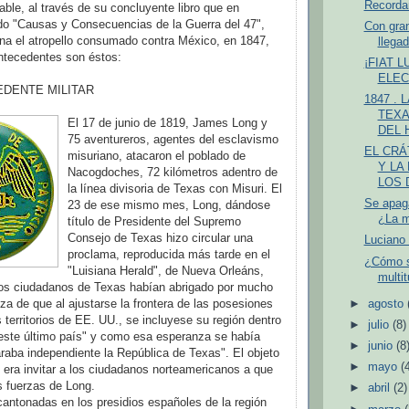
Recorda
able, al través de su concluyente libro que en
ado "Causas y Consecuencias de la Guerra del 47",
Con gran
na el atropello consumado contra México, en 1847,
llegad
ntecedentes son éstos:
¡FIAT 
ELEC
DENTE MILITAR
1847 .
TEXA
El 17 de junio de 1819, James Long y
DEL H
75 aventureros, agentes del esclavismo
EL CRÁ
misuriano, atacaron el poblado de
Y LA
Nacogdoches, 72 kilómetros adentro de
LOS D
la línea divisoria de Texas con Misuri. El
Se apaga
23 de ese mismo mes, Long, dándose
¿La me
título de Presidente del Supremo
Consejo de Texas hizo circular una
Luciano 
proclama, reproducida más tarde en el
¿Cómo s
"Luisiana Herald", de Nueva Orleáns,
multi
los ciudadanos de Texas habían abrigado por mucho
za de que al ajustarse la frontera de las posesiones
►
agosto
 territorios de EE. UU., se incluyese su región dentro
►
julio
(8)
 este último país" y como esa esperanza se había
►
junio
(8
araba independiente la República de Texas". El objeto
►
mayo
(
 era invitar a los ciudadanos norteamericanos a que
as fuerzas de Long.
►
abril
(2)
cantonadas en los presidios españoles de la región