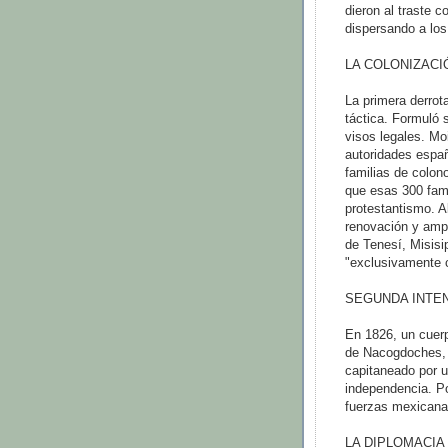
dieron al traste c
dispersando a los 
LA COLONIZACI
La primera derrota
táctica. Formuló 
visos legales. Moi
autoridades españ
familias de colon
que esas 300 fami
protestantismo. A
renovación y ampl
de Tenesí, Misisi
"exclusivamente c
SEGUNDA INTEN
En 1826, un cuer
de Nacogdoches, e
capitaneado por 
independencia. P
fuerzas mexicana
LA DIPLOMACIA