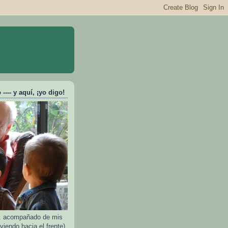
---- y aquí, ¡yo digo!
e.. acompañado de mis
viendo hacia el frente)