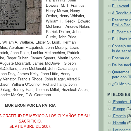
Parian Fritz, John
Bowers, M. T. Frantius,
Piu avanti
Henry Mewer, Henry
A Rodolfo e
Octker, Henry Whistler,
Respecto d
Wil/iam H. Keeck, Edward
Emilio Pach
McHerron , Andrew Nolan,
Patrick Dalton, John
El Poema 
Cuttle, John Price,
El Ulises i
 Wlliam A. Wallace, Elizier S. Lusk, Herman
Consejo no
iles, Abraham Fitzpatrick, John Murphy, Lewis
lo de ser a
edick, John Rose, Lachlar McLanchlen, Patrick
ke, Roger Duhan, James Speers, Martin Lydon,
Poema de N
Auguste Morartaft, James McDowell, Gibson
De los neci
McClelland, John McDonald, John Cavanaugh,
Queremos a
hn Daly, James Kelly, John Littie, Henry
pero con J
 Venator, Francis Rhode, John Klager, Alfred K.
¿Quién vi
ckson, William O'Connor, Richard Hanly, John
Dalwig, Berney Hart, Thomas Millet, Hezekiah Akles,
MI BLOG ES 
exander McKee, F.W. Garretson.
.Estados U
MURIERON POR LA PATRIA
.Europa
(2
A GRATITUD DE MEXICO A LOS CLX AÑOS DE SU
.Francia
(3
SACRIFICIO.
.Historia
(6
SEPTIEMBRE DE 2007.
.Latinoamé