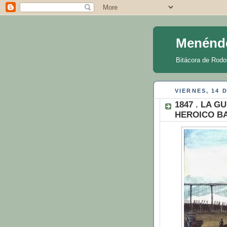
Menénd
Bitácora de Rodo
VIERNES, 14 
1847 . LA 
HEROICO BA