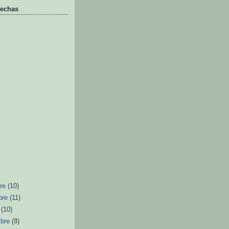
fechas
bre
(10)
bre
(11)
e
(10)
mbre
(8)