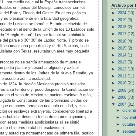
U., por medio del cual la España transaccionista
Archivo por 
situados en riberas del Misisipi, conocidos con los
a del Este y Florida del Oeste. En estos pañales
►
2024
(10)
 y no precisamente en la fatalidad geográfica.
►
2019
(3)
torio de Luisiana se formó el Estado esclavista de
►
2018
(2)
ceptado en el seno de la Unión de los 13 Estados sólo
►
2017
(12)
o "Arreglo Misuri", Ley por la cual se prohibió la
e del paralelo 36° 30" de Latitud Norte. Y pronto se
►
2016
(4)
línea imaginaria pero rígida y el Río Sabinas, linde
►
2015
(2)
Luisiana con Texas, resultaba un área muy pequeña
►
2014
(1)
.
entonces no se sentía amenazado de muerte el
►
2013
(5)
e podía plantar y cosechar algodón y azúcar
►
2012
(13)
bremente dentro de los límites de la Nueva España, ya
►
2011
(11)
 proscribía aún la esclavitud.
►
2010
(21)
io de 1824. la Nación Mexicana prohibió trasladar
os a su territorio y, poco después, la Constitución de
►
2009
(64)
que en el seno de México se naciera esclavo. A más,
►
2008
(73)
lgada la Constitución de las provincias unidas de
▼
2007
(81)
 que entonces formaban una sola entidad, y ella
►
diciem
ación de esclavos extranjeros, concediendo libertad a
avos habidos desde la fecha de su promulgación y
►
noviem
con estas medidas abolicionistas sí se sintió
►
octubr
te el interés brutal del esclavismo.
▼
septie
ota y estadista norteamericano de primera fila, testigo