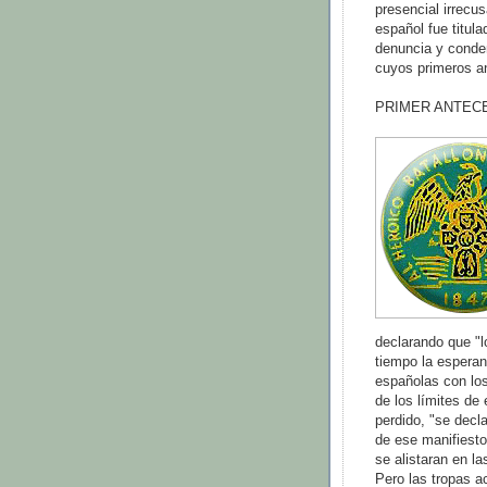
presencial irrecus
español fue titul
denuncia y conde
cuyos primeros a
PRIMER ANTECE
declarando que "
tiempo la esperan
españolas con los
de los límites de
perdido, "se decl
de ese manifiesto
se alistaran en l
Pero las tropas a