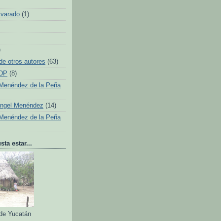
lvarado
(1)
)
de otros autores
(63)
 DP
(8)
Menéndez de la Peña
Ángel Menéndez
(14)
Menéndez de la Peña
ta estar...
 de Yucatán