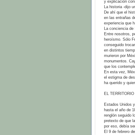
y explicación con
La historia -dijo 
De ahí que el hist
en las entrañas d
experiencia que h
La conciencia de l
Entre nosotros, 
heroísmo. Sólo Fr
conseguido troca
en distintos tiemp
murieron por Méxi
monumentos. Caye
que los contemple
En esta vez, Méxi
el estigma de dese
ha querido y quie
EL TERRITORIO
Estados Unidos y 
hasta el año de 1
renglón seguido l
pretexto de que l
por eso, debía se
El 9 de febrero d