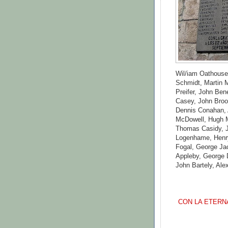
Wil/iam Oathouse,
Schmidt, Martin M
Preifer, John Ben
Casey, John Broo
Dennis Conahan, 
McDowell, Hugh 
Thomas Casidy, Jo
Logenhame, Henry
Fogal, George Ja
Appleby, George 
John Bartely, Al
CON LA ETERN