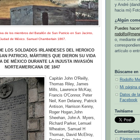
y André (dand
hacia mi) Fot
¿Algún come
Puedes hacerl
iva de los miembros del Batallón de San Patricio en San Jacinto,
rodolfo@men
Ciudad de México. Samuel Chamberlain 1867.
o, mediante e
correspondien
DE LOS SOLDADOS IRLANDESES DEL HEROICO
artículo o ent
SAN PATRICIO, MÁRTIRES QUE DIERON SU VIDA
A DE MÉXICO DURANTE LA INJUSTA INVASIÓN
NORTEAMERICANA DE 1847
Búscame en
Capitán John O'Reilly,
Rodolfo M
Thomas Riley, James
Mi página 
Mills, Lawrence McKay,
Datos de l
Francis O'Connor, Peter
Facebook
Neil, Kerr Delaney, Patrick
Antison, Harrison Kenny,
Twitéame
Roger Hogan,John
Sheehan, John A. Myers,
Richard Parker, Lemuel
Wheaton, Samuel H
Comentarios
Thomas, David McElroy,
Página prin