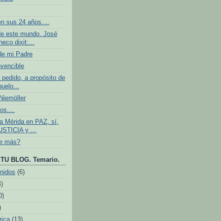
n sus 24 años....
e este mundo. José
eco dixit:...
de mi Padre
nvencible
 pedido, a propósito de
buelo...
iemöller
os....
 Mérida en PAZ, sí,
USTICIA y ...
ve más?
TU BLOG. Temario.
nidos
(6)
4)
0)
)
rica
(13)