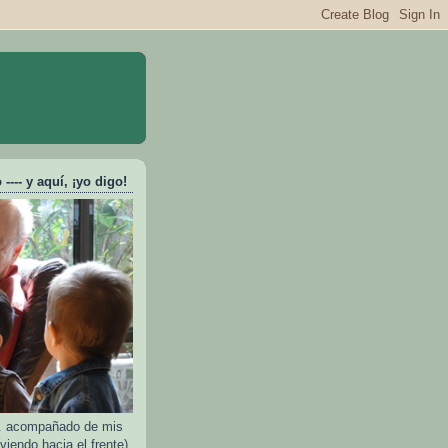
---- y aquí, ¡yo digo!
e.. acompañado de mis
viendo hacia el frente)