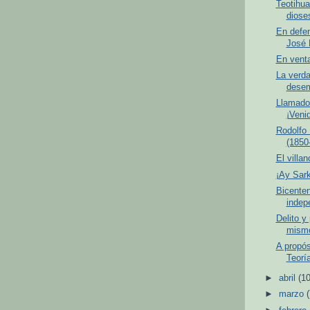
Teotihua
diose
En defe
José 
En venta
La verda
desem
Llamado 
¡Veni
Rodolfo
(1850
El villa
¡Ay Sar
Bicenten
indep
Delito y
mism
A propós
Teorí
►
abril
(10
►
marzo