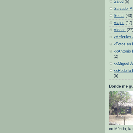
Salud
(6)
Salvador A
Social
(40)
Viajes
(17)
Videos
(27
xArtículos 
xFotos en
xxAntonio 
(2)
xxMiguel 
xxRodolfo 
(5)
Donde me gus
en Mérida, la