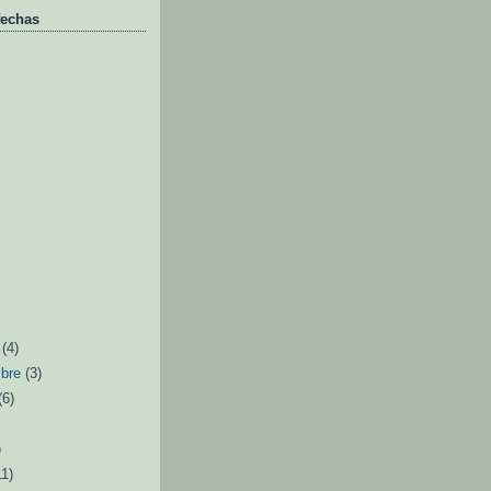
fechas
e
(4)
mbre
(3)
(6)
)
11)