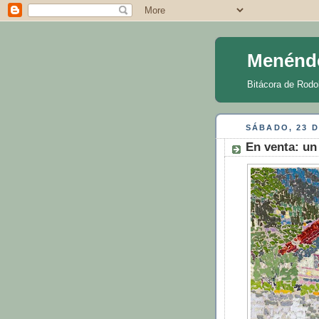
Menénd
Bitácora de Rodo
SÁBADO, 23 D
En venta: un