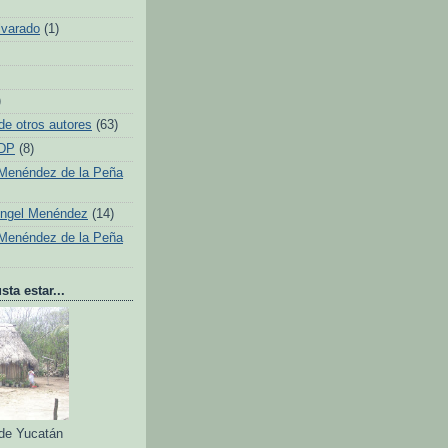
lvarado
(1)
)
de otros autores
(63)
 DP
(8)
Menéndez de la Peña
Ángel Menéndez
(14)
Menéndez de la Peña
ta estar...
 de Yucatán