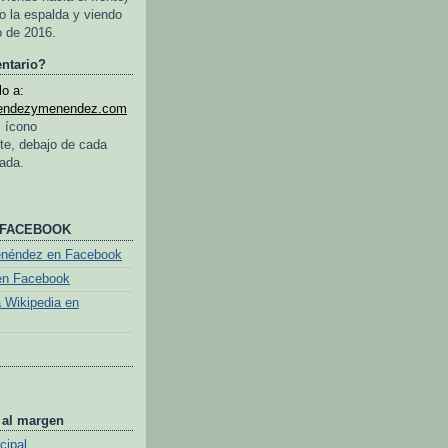
o la espalda y viendo
o de 2016.
ntario?
o a:
endezymenendez.com
l ícono
te, debajo de cada
rada.
 FACEBOOK
enéndez en Facebook
en Facebook
a Wikipedia en
 al margen
cipal