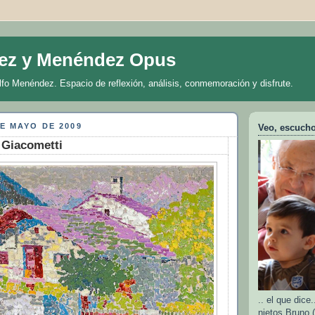
ez y Menéndez Opus
lfo Menéndez. Espacio de reflexión, análisis, conmemoración y disfrute.
E MAYO DE 2009
Veo, escucho 
 Giacometti
.. el que dic
nietos Bruno (