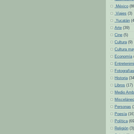
.México
(8
.Viajes
(3)
.Yucatán
(
Arte
(39)
Cine
(5)
Cultura
(9)
Cultura ma
Economía
Entretenim
Fotografía
Historia
(34
Libros
(17)
Medio Amb
Misceláne
Personas
(
Poesía
(16
Política
(69
Religión
(3)