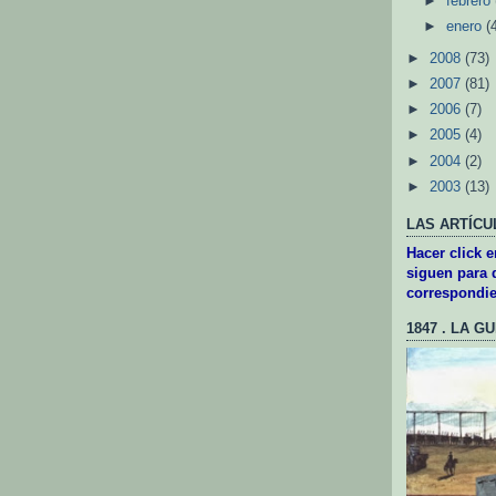
►
febrero
►
enero
(
►
2008
(73)
►
2007
(81)
►
2006
(7)
►
2005
(4)
►
2004
(2)
►
2003
(13)
LAS ARTÍCU
Hacer click 
siguen para d
correspondie
1847 . LA G