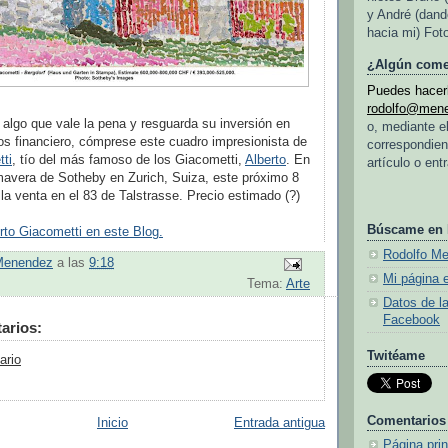
y André (dand
hacia mi) Fot
¿Algún come
Puedes hacerl
rodolfo@men
 algo que vale la pena y resguarda su inversión en
o, mediante e
s financiero, cómprese este cuadro impresionista de
correspondien
ti
, tío del más famoso de los Giacometti,
Alberto
. En
artículo o ent
mavera de Sotheby en Zurich, Suiza, este próximo 8
 la venta en el 83 de Talstrasse. Precio estimado (?)
Búscame en
to Giacometti en este Blog.
Rodolfo M
Menendez
a las
9:18
Mi página 
Tema:
Arte
Datos de l
Facebook
arios:
Twitéame
ario
Comentarios
Inicio
Entrada antigua
Página prin