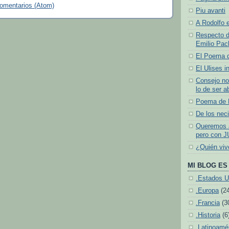
comentarios (Atom)
Piu avanti
A Rodolfo e
Respecto d
Emilio Pach
El Poema 
El Ulises i
Consejo no
lo de ser a
Poema de N
De los neci
Queremos a
pero con J
¿Quién vi
MI BLOG ES 
.Estados U
.Europa
(2
.Francia
(3
.Historia
(6
.Latinoamé