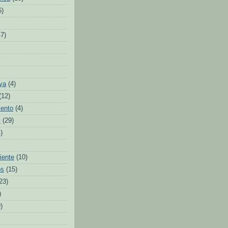
6)
47)
ya
(4)
(12)
iento
(4)
s
(29)
)
iente
(10)
os
(15)
23)
)
)