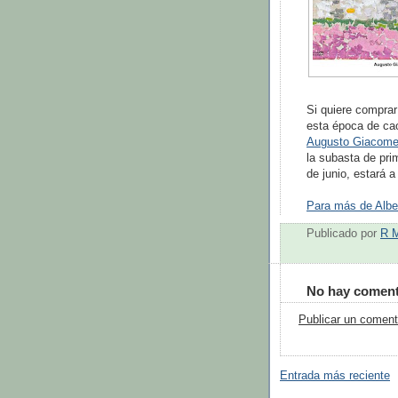
Si quiere comprar
esta época de cao
Augusto Giacomet
la subasta de pri
de junio, estará a
Para más de Alber
Publicado por
R 
No hay coment
Publicar un coment
Entrada más reciente