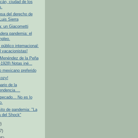
cán, ciudad de los
s.
nsa del derecho de
Luis Sierra
: un Giacometti
dera pandemia: el
pleo.
público internacional:
d vacacionistas!
 Menéndez de la Peña
-1928) Notas iné...
no mexicano preferido
kozy!
ario de la
endencia….
 pecado... No es lo
o.
ito de pandemia: "La
a del Shock"
)
(7)