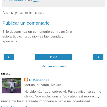
R Menendez
a las
0:03
No hay comentarios:
Publicar un comentario
Si lo deseas haz un comentario con relación a
este artículo. Tu opinión es bienvenida y
apreciada.
‹
›
Inicio
Ver versión web
DE MÍ...
R Menendez
Mérida, Yucatán, Mexico
He sido náufrago, sobreviví. Fui químico, ya se me
olvidó. Soy evolucionista. Soy ateo, así moriré....y
nunca me ha interesado imponerle a nadie mi incredulidad.