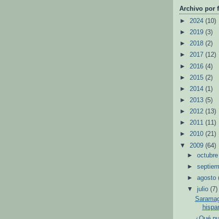
Archivo por 
►
2024
(10)
►
2019
(3)
►
2018
(2)
►
2017
(12)
►
2016
(4)
►
2015
(2)
►
2014
(1)
►
2013
(5)
►
2012
(13)
►
2011
(11)
►
2010
(21)
▼
2009
(64)
►
octubr
►
septie
►
agosto
▼
julio
(7)
Saramag
hispa
¿Qué pu