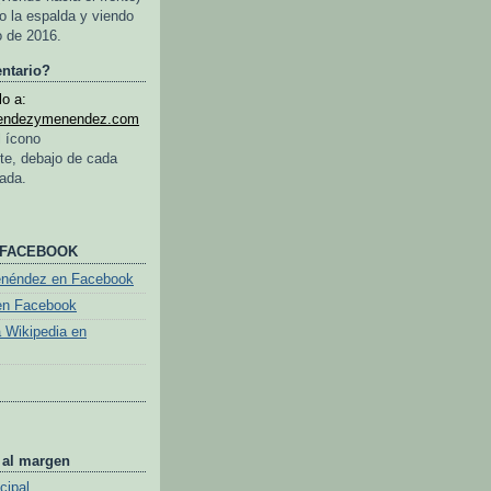
o la espalda y viendo
o de 2016.
ntario?
o a:
endezymenendez.com
l ícono
te, debajo de cada
rada.
 FACEBOOK
enéndez en Facebook
en Facebook
a Wikipedia en
 al margen
cipal