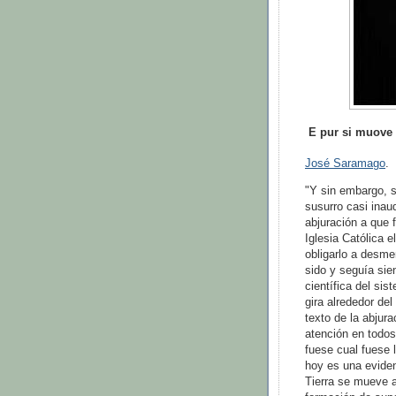
E pur si muove
José Saramago
.
"Y sin embargo, s
susurro casi inaud
abjuración a que 
Iglesia Católica 
obligarlo a desme
sido y seguía sie
científica del sis
gira alrededor del
texto de la abjur
atención en todos
fuese cual fuese l
hoy es una eviden
Tierra se mueve a