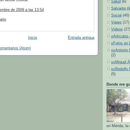
Salud
(6)
Salvador A
embre de 2009 a las 13:54
Social
(40)
ario
Viajes
(17)
Videos
(27
xArtículos 
Inicio
Entrada antigua
xFotos en
comentarios (Atom)
xxAntonio 
(2)
xxMiguel 
xxRodolfo 
(5)
Donde me gus
en Mérida, la