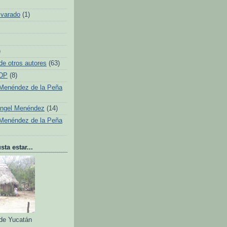
lvarado
(1)
)
de otros autores
(63)
 DP
(8)
Menéndez de la Peña
Ángel Menéndez
(14)
Menéndez de la Peña
ta estar...
 de Yucatán