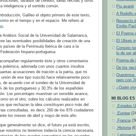
rsticiones, lavados de cerebro, ideas hechas y otros
la inteligencia y el sentido común.
Piu avanti
A Rodolfo e
ntroducción, Galileo el objeto primero de este texto,
ximo en el tiempo y en el espacio. Me refiero al
Respecto d
o-
Emilio Pach
El Poema 
e Análisis Social de la Universidad de Salamanca,
El Ulises i
bre las eventuales posibilidades de creación de una
os países de la Península Ibérica de cara a la
Consejo no
 Federación hispano-portuguesa.
lo de ser a
Poema de N
 acompañan regularmente éste y otros comentarios
a polémica, adornada con unos cuantos insultos
De los neci
uantas acusaciones de traición a la patria, que mi
Queremos a
 unión de ese tipo suscitó hace relativamente poco
pero con J
, de acuerdo con el sondeo de la Universidad de
¿Quién vi
 de los portugueses y 30,3% de los españoles
ión. Los porcentajes muestran un sensible avance,
MI BLOG ES 
como en el otro, sobre los cálculos realizados en
os que rechazan la idea constituyen poco más del
.Estados U
as consultadas, es decir, 260 de los 876 ciudadanos
.Europa
(2
ante los meses de abril y mayo de este año.
.Francia
(3
 que generalmente se dice, el futuro ya está escrito,
.Historia
(6
que nosotros no tenemos todavía la ciencia necesaria
.Latinoamé
protestas de hoy pueden convertirse en los acuerdos