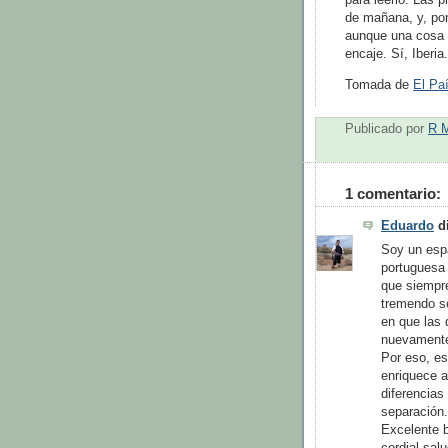
de mañana, y, por
aunque una cosa e
encaje. Sí, Iberia
Tomada de
El Pa
Publicado por
R 
1 comentario:
Eduardo
di
Soy un esp
portuguesa 
que siempr
tremendo s
en que las 
nuevamente
Por eso, e
enriquece a
diferencias
separación.
Excelente b
cordial sal