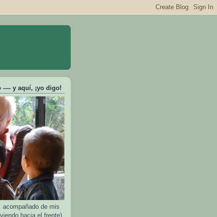
---- y aquí, ¡yo digo!
e.. acompañado de mis
viendo hacia el frente)