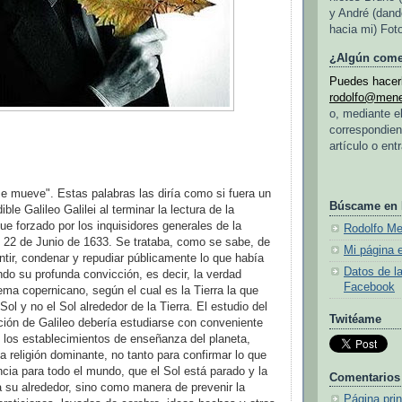
y André (dand
hacia mi) Fot
¿Algún come
Puedes hacerl
rodolfo@men
o, mediante e
correspondien
artículo o ent
e mueve". Estas palabras las diría como si fuera un
Búscame en
ible Galileo Galilei al terminar la lectura de la
fue forzado por los inquisidores generales de la
Rodolfo M
el 22 de Junio de 1633. Se trataba, como se sabe, de
Mi página 
ntir, condenar y repudiar públicamente lo que había
Datos de l
ndo su profunda convicción, es decir, la verdad
Facebook
tema copernicano, según el cual es la Tierra la que
 Sol y no el Sol alrededor de la Tierra. El estudio del
Twitéame
ación de Galileo debería estudiarse con conveniente
 los establecimientos de enseñanza del planeta,
a religión dominante, no tanto para confirmar lo que
cia para todo el mundo, que el Sol está parado y la
Comentarios
 su alrededor, sino como manera de prevenir la
Página prin