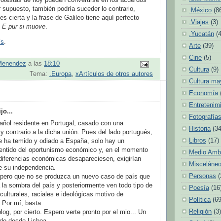
 supuesto, también podría suceder lo contrario,
.México
(8
s cierta y la frase de Galileo tiene aquí perfecto
.Viajes
(3)
.
E pur si muove
.
.Yucatán
(
ís
.
Arte
(39)
Cine
(5)
Menendez
a las
18:10
Cultura
(9)
Tema:
.Europa
,
xArtículos de otros autores
Cultura ma
Economía
Entretenim
jo...
Fotografía
añol residente en Portugal, casado con una
Historia
(34
y contrario a la dicha unión. Pues del lado portugués,
Libros
(17)
e ha temido y odiado a España, solo hay un
entido del oportunismo económico y, en el momento
Medio Amb
diferencias económicas desapareciesen, exigirían
Misceláne
 su independencia.
Personas
(
spero que no se produzca un nuevo caso de país que
 la sombra del país y posteriormente ven todo tipo de
Poesía
(16
 culturales, raciales e ideológicas motivo de
Política
(69
 Por mí, basta.
Religión
(3)
log, por cierto. Espero verte pronto por el mio... Un
udo desde Lisboa.