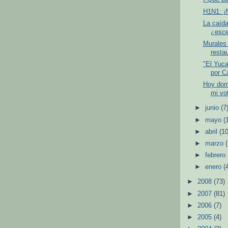
H1N1: ¡N
La caída
¿esce
Murales 
resta
"El Yuca
por C
Hoy domi
mi vot
►
junio
(7
►
mayo
(
►
abril
(10
►
marzo
►
febrero
►
enero
(
►
2008
(73)
►
2007
(81)
►
2006
(7)
►
2005
(4)