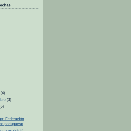
fechas
e
(4)
mbre
(3)
(6)
o: Federación
no-portuguesa
erto es éste?