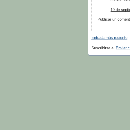
19 de septi
Publicar un coment
Entrada más reciente
Suscribirse a:
Enviar 