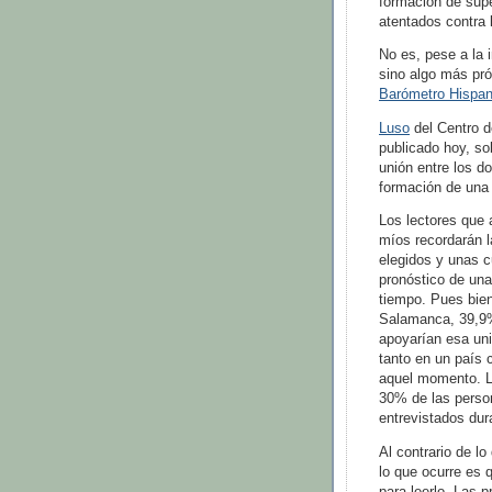
formación de supe
atentados contra 
No es, pese a la i
sino algo más pró
Barómetro Hispan
Luso
del Centro d
publicado hoy, so
unión entre los d
formación de una
Los lectores que
míos recordarán l
elegidos y unas c
pronóstico de una
tiempo. Pues bien
Salamanca, 39,9%
apoyarían esa un
tanto en un país 
aquel momento. L
30% de las person
entrevistados dur
Al contrario de lo
lo que ocurre es 
para leerlo. Las 