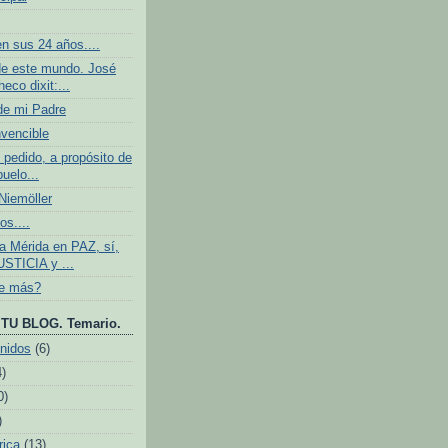
n sus 24 años....
e este mundo. José
eco dixit:...
de mi Padre
nvencible
 pedido, a propósito de
buelo...
iemöller
os....
 Mérida en PAZ, sí,
USTICIA y ...
ve más?
TU BLOG. Temario.
nidos
(6)
4)
0)
)
rica
(13)