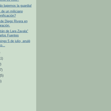
o bajemos la guardia!
 de un miliciano
nificación?
de Diego Rivera en
uración.
tán de Lara Zavala"
arlos Fuentes
ngo 5 de julio, anulé
o...
)
11)
)
(7)
(5)
4)