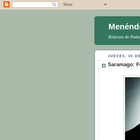
Menénd
Bitácora de Rodo
JUEVES, 30 D
Saramago: F