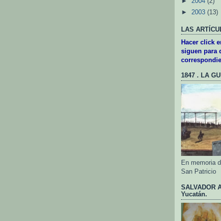
►
2004
(2)
►
2003
(13)
LAS ARTÍCU
Hacer click 
siguen para d
correspondie
1847 . LA G
En memoria de
San Patricio
SALVADOR AL
Yucatán.