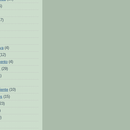
6)
47)
ya
(4)
(12)
iento
(4)
s
(29)
)
iente
(10)
os
(15)
23)
)
)