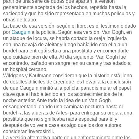
partir de una serie de dudas que apartan la versión
generalmente aceptada de los hechos, repetida hasta la
saciedad y que ha sido representada en muchas películas y
obras de teatro.
La base de esa versión, según el libro, es el testimonio dado
por
Gauguin
a la policía. Según esa versión, Van Gogh, en
un ataque de locura, se habría cortado la oreja izquierda
con una navaja de afeitar y luego había ido con ella a un
burdel para entregársela a una prostituta y encomendarle
que cuidase bien de ella. Al día siguiente, Van Gogh fue
encontrado, bañado en sangre, en su cama y trasladado a
un hospital cercano.
Wildgans y Kaufmann consideran que la historia está llena
de detalles difíciles de creer que les llevan a la conclusión
de que Gauguin mintió a la policía, para disimular el papel
clave que él había tenido en los acontecimientos de la
noche anterior. Ante todo la idea de un Van Gogh
ensangrentado, dando una caminata nocturna hasta el
burdel -a las afueras de Arles- para entregar su oreja a una
prostituta que no significaba nada especial para él y
después de volver a casa es algo que los dos autores
consideran inverosímil.
La versión alternativa parte de un enfrentamiento entre los