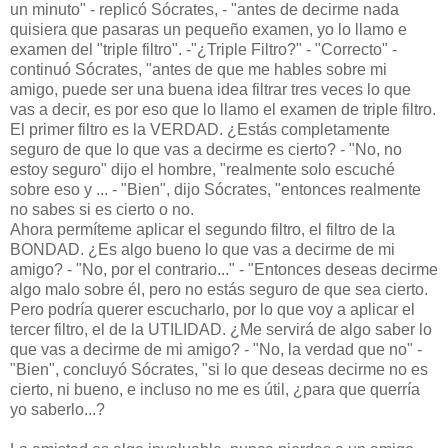
un minuto" - replicó Sócrates, - "antes de decirme nada
quisiera que pasaras un pequeño examen, yo lo llamo e
examen del "triple filtro". -"¿Triple Filtro?" - "Correcto" -
continuó Sócrates, "antes de que me hables sobre mi
amigo, puede ser una buena idea filtrar tres veces lo que
vas a decir, es por eso que lo llamo el examen de triple filtro.
El primer filtro es la VERDAD. ¿Estás completamente
seguro de que lo que vas a decirme es cierto? - "No, no
estoy seguro" dijo el hombre, "realmente solo escuché
sobre eso y ... - "Bien", dijo Sócrates, "entonces realmente
no sabes si es cierto o no.
Ahora permíteme aplicar el segundo filtro, el filtro de la
BONDAD. ¿Es algo bueno lo que vas a decirme de mi
amigo? - "No, por el contrario..." - "Entonces deseas decirme
algo malo sobre él, pero no estás seguro de que sea cierto.
Pero podría querer escucharlo, por lo que voy a aplicar el
tercer filtro, el de la UTILIDAD. ¿Me servirá de algo saber lo
que vas a decirme de mi amigo? - "No, la verdad que no" -
"Bien", concluyó Sócrates, "si lo que deseas decirme no es
cierto, ni bueno, e incluso no me es útil, ¿para que querría
yo saberlo...?