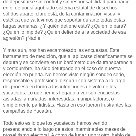
de depositarse sin control y sin responsabilidad para nadie
en el de por sí agobiado sistema estatal de desechos
sólidos aparte, claro está, de la contaminación visual y
estética que ya tuvimos que soportar durante todas estas
largas semanas. ¿Y quién detiene esto? ¿Quién lo para?
¿Quién lo impide? ¿Quién defiende a la sociedad de esa
agresión? ¡Nadie!
Y más aún, nos han escamoteado las encuestas. Este
instrumento de medición, que al aplicarse científicamente se
depura y se convierte en un barómetro que da transparencia
y certidumbre, ha sido deturpado en el caso de nuestra
elección en puerta. No hemos visto ningún sondeo serio,
responsable y profesional discurrir con sistema a lo largo
del proceso en torno a las intenciones de voto de los
yucatecos. Lo que hemos llegado a ver son encuestas
aisladas, amañadas, interesadas, manipuladoras, o
simplemente partidistas. Hasta en eso fueron frustrantes las
campañas de Yucatán.
Todo esto es lo que los yucatecos hemos venido
presenciando a lo largo de estos interminables meses de
proselitismo electoral. A como de lugar, uno y otro, hablo de