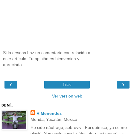
Si lo deseas haz un comentario con relación a
este artículo. Tu opinión es bienvenida y
apreciada.
‹
›
Inicio
Ver versión web
DE MÍ...
R Menendez
Mérida, Yucatán, Mexico
He sido náufrago, sobreviví. Fui químico, ya se me
olvidó. Soy evolucionista. Soy ateo, así moriré....y