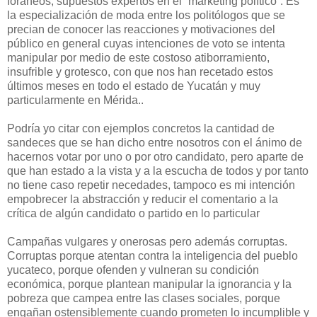
foráneos, supuestos expertos en el “marketing político”. Es
la especialización de moda entre los politólogos que se
precian de conocer las reacciones y motivaciones del
público en general cuyas intenciones de voto se intenta
manipular por medio de este costoso atiborramiento,
insufrible y grotesco, con que nos han recetado estos
últimos meses en todo el estado de Yucatán y muy
particularmente en Mérida..
Podría yo citar con ejemplos concretos la cantidad de
sandeces que se han dicho entre nosotros con el ánimo de
hacernos votar por uno o por otro candidato, pero aparte de
que han estado a la vista y a la escucha de todos y por tanto
no tiene caso repetir necedades, tampoco es mi intención
empobrecer la abstracción y reducir el comentario a la
crítica de algún candidato o partido en lo particular
Campañas vulgares y onerosas pero además corruptas.
Corruptas porque atentan contra la inteligencia del pueblo
yucateco, porque ofenden y vulneran su condición
económica, porque plantean manipular la ignorancia y la
pobreza que campea entre las clases sociales, porque
engañan ostensiblemente cuando prometen lo incumplible y