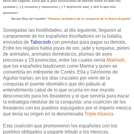
tierra nos cegaran, salvo que la gran misericordia de Nuestro Señor en todo nos
ayudaba (...) y cenamos y reposamos (..) Y dejémosle aquí, y diré lo que más
pasamos>
Bernal Díaz del Castillo: "
Historia verdadera de la conquista de la Nueva España
"
Sosegadas las hostilidades, al día siguiente, llegaron al
campamento de los españoles triunfadores en la batalla,
enviados de
Tabscoob
con prendas para pagar su derrota.
Entre los regalos había joyas de oro, jade y turquesa, pieles
de animales, animales domésticos, plumas de aves
preciosas y 19 jovencitas, entre las cuales venía
Malinalli
,
que los españoles bautizaron como Marina y quien se
convertiría en
intérprete de Cortés. Ella y Gérónimo de
Aguilar harían, en los días cruciales por venir de la
conquista el puente idiomático que dio pábulo al
entendimiento cabal de lo que ocurría en ese mundo
desconocido para los forasteros y el que serviría para trazar
la estrategia medular de la conquista: una coalición de los
forasteros con los pueblos sojuzgados por el imperio mexica
que tenía su origen en la denominada
Triple Alianza
.
Esta coalición que promovieron los españoles con los
pueblos obligados a pagarle tributo a los mexicas,