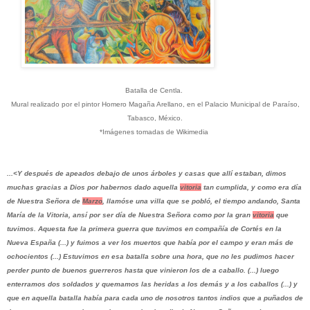
Batalla de Centla.
Mural realizado por el pintor Homero Magaña Arellano, en el Palacio Municipal de Paraíso,
Tabasco, México.
*Imágenes tomadas de Wikimedia
...<Y después de apeados debajo de unos árboles y casas que allí estaban, dimos
muchas gracias a Dios por habernos dado aquella
vitoria
tan cumplida, y como era día
de Nuestra Señora de
Marzo
, llamóse una villa que se pobló, el tiempo andando, Santa
María de la Vitoria, ansí por ser día de Nuestra Señora como por la gran
vitoria
que
tuvimos. Aquesta fue la primera guerra que tuvimos en compañía de Cortés en la
Nueva España (...) y fuimos a ver los muertos que había por el campo y eran más de
ochocientos (...) Estuvimos en esa batalla sobre una hora, que no les pudimos hacer
perder punto de buenos guerreros hasta que vinieron los de a caballo. (...) luego
enterramos dos soldados y quemamos las heridas a los demás y a los caballos (...) y
que en aquella batalla había para cada uno de nosotros tantos indios que a puñados de