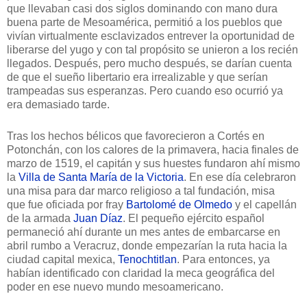
que
llevaban casi dos siglos dominando con mano dura
buena parte de Mesoamérica, permitió a los pueblos que
vivían virtualmente esclavizados entrever la oportunidad de
liberarse del yugo y con tal propósito se unieron a los recién
llegados. Después, pero mucho después, se darían cuenta
de que el sueño libertario era irrealizable y que serían
trampeadas sus esperanzas. Pero cuando eso ocurrió ya
era demasiado tarde.
Tras los hechos bélicos que favorecieron a Cortés en
Potonchán, con los calores de la primavera, hacia finales de
marzo de 1519, el capitán y sus huestes fundaron ahí mismo
la
Villa de Santa María de la Victoria
. En ese día celebraron
una
misa para dar marco religioso a tal fundación, misa
que
fue oficiada por fray
Bartolomé de Olmedo
y el capellán
de la armada
Juan Díaz
. El pequeño ejército español
permaneció ahí durante un mes antes de embarcarse en
abril rumbo a Veracruz, donde empezarían la ruta hacia la
ciudad capital mexica,
Tenochtitlan
. Para entonces, ya
habían identificado con claridad la meca geográfica del
poder en ese nuevo mundo mesoamericano.