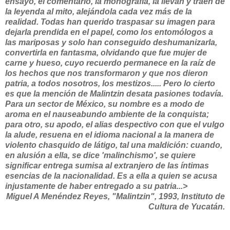
ensayo, el comentario, la monografía, la llevan y traen de
la leyenda al mito, alejándola cada vez más de la
realidad. Todas han querido traspasar su imagen para
dejarla prendida en el papel, como los entomólogos a
las mariposas y solo han conseguido deshumanizarla,
convertirla en fantasma, olvidando que fue mujer de
carne y hueso, cuyo recuerdo permanece en la raíz de
los hechos que nos transformaron y que nos dieron
patria, a todos nosotros, los mestizos..... Pero lo cierto
es que la mención de Malintzin desata pasiones todavía.
Para un sector de México, su nombre es a modo de
aroma en el nauseabundo ambiente de la conquista;
para otro, su apodo, el alias despectivo con que el vulgo
la alude, resuena en el idioma nacional a la manera de
violento chasquido de látigo, tal una maldición: cuando,
en alusión a ella, se dice 'malinchismo', se quiere
significar entrega sumisa al extranjero de las íntimas
esencias de la nacionalidad. Es a ella a quien se acusa
injustamente de haber entregado a su patria...>
Miguel A Menéndez Reyes, "Malintzin", 1993, Instituto de
Cultura de Yucatán.