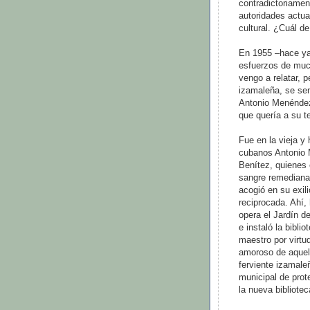
contradictoriamen
autoridades actu
cultural. ¿Cuál d
En 1955 –hace ya
esfuerzos de much
vengo a relatar, p
izamaleña, se sem
Antonio Menéndez
que quería a su t
Fue en la vieja y
cubanos Antonio 
Benítez, quienes 
sangre remediana 
acogió en su exil
reciprocada. Ahí,
opera el Jardín d
e instaló la bibl
maestro por virtu
amoroso de aquel
ferviente izamale
municipal de prot
la nueva bibliotec