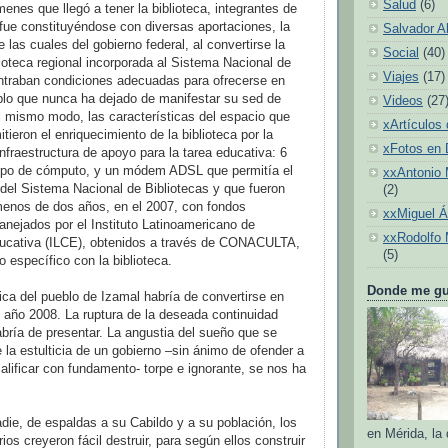
Salud
(6)
enes que llegó a tener la biblioteca, integrantes de
fue constituyéndose con diversas aportaciones, la
Salvador A
las cuales del gobierno federal, al convertirse la
Social
(40)
lioteca regional incorporada al Sistema Nacional de
Viajes
(17)
ontraban condiciones adecuadas para ofrecerse en
blo que nunca ha dejado de manifestar su sed de
Videos
(27
 mismo modo, las características del espacio que
xArtículos 
tieron el enriquecimiento de la biblioteca por la
xFotos en
infraestructura de apoyo para la tarea educativa: 6
ipo de cómputo, y un módem ADSL que permitía el
xxAntonio 
 del Sistema Nacional de Bibliotecas y que fueron
(2)
menos de dos años, en el 2007, con fondos
xxMiguel 
anejados por el Instituto Latinoamericano de
xxRodolfo 
cativa (ILCE), obtenidos a través de CONACULTA,
(5)
 específico con la biblioteca.
Donde me gus
ica del pueblo de Izamal habría de convertirse en
 año 2008. La ruptura de la deseada continuidad
habría de presentar. La angustia del sueño que se
 la estulticia de un gobierno –sin ánimo de ofender a
calificar con fundamento- torpe e ignorante, se nos ha
adie, de espaldas a su Cabildo y a su población, los
en Mérida, la
ios creyeron fácil destruir, para según ellos construir