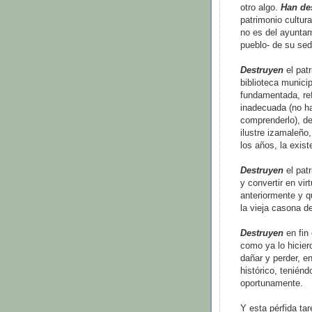
otro algo.
Han de
patrimonio cultura
no es del ayuntam
pueblo- de su sed
Destruyen
el patr
biblioteca munici
fundamentada, ref
inadecuada (no hac
comprenderlo), de
ilustre izamaleño,
los años, la exist
Destruyen
el patr
y convertir en vi
anteriormente y 
la vieja casona de
Destruyen
en fin
como ya lo hiciero
dañar y perder, en
histórico, tenién
oportunamente.
Y esta pérfida ta