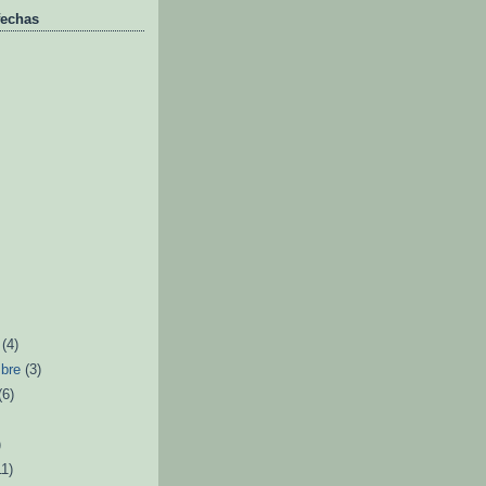
fechas
e
(4)
mbre
(3)
(6)
)
11)