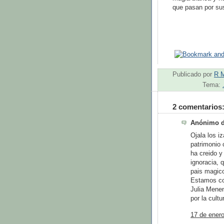
que pasan por su
Publicado por
R 
Tema:
2 comentarios
Anónimo di
Ojala los i
patrimonio 
ha creido y
ignoracia, 
pais magic
Estamos co
Julia Mene
por la cult
17 de enero