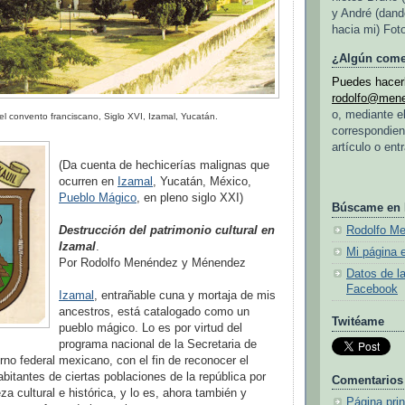
y André (dand
hacia mi) Fot
¿Algún come
Puedes hacerl
rodolfo@men
o, mediante e
el convento franciscano, Siglo XVI, Izamal, Yucatán.
correspondien
artículo o ent
(Da cuenta de hechicerías malignas que
ocurren en
Izamal
, Yucatán, México,
Pueblo Mágico
, en pleno siglo XXI)
Búscame en
Destrucción del patrimonio cultural en
Rodolfo M
Izamal
.
Mi página 
Por Rodolfo Menéndez y Ménendez
Datos de l
Facebook
Izamal
, entrañable cuna y mortaja de mis
ancestros, está catalogado como un
Twitéame
pueblo mágico. Lo es por virtud del
programa nacional de la Secretaria de
rno federal mexicano, con el fin de reconocer el
abitantes de ciertas poblaciones de la república por
Comentarios
za cultural e histórica, y lo es, ahora también y
Página prin