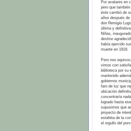
Por avatares en 
pero que también 
éste cambió de se
años después de s
don Remigio Lugo
última y definitiv
Niñas, inaugurado
destino agradeci
había ejercido su
muerte en 1918.
Pero nos equivoc
vimos con satisfa
biblioteca por su 
mantenido además
gobiernos municip
faro de luz que re
ubicación definiti
concentraría nad
logrado hasta es
supusimos que adm
proyecto de interé
estafeta de la con
el orgullo del porv