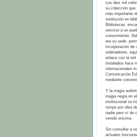
Los diez mil volúm
su colección que 
más importante de 
institución en bib
Bibliotecas, enc
servicio a un pue
conocimiento. Del
era su sede, permi
incorporación de 
ordenadores, equ
enlace con la red
instalados hace 
internacionales m
Comunicación Edu
mediante convenio
Y la magia autént
magia negra en el
institucional se 
rompe por obra de
nadie pero sí de 
venido encima.
Sin consultar a n
actuales funcionar