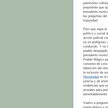
patrimonio cultur
prepotente que qu
presidente munici
las preguntas del
impunidad.
Pero que sepa el 
político y social
acción judicial c
ya se prefiguran, 
conducido. Y no s
pueblo despojado,
presidente munici
Pueblo Mágico par
convenio de conce
obtención del otro
la inclusión de 
Humanidad
en la 
justicia y de eno
evidencias que se
actuales para pre
lamentablemente 
Vuelvo a pregunta
magia blanca y no