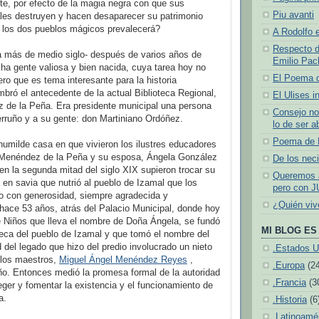
te, por efecto de la magia negra con que sus
Piu avanti
ales destruyen y hacen desaparecer su patrimonio
e los dos pueblos mágicos prevalecerá?
A Rodolfo e
Respecto d
 más de medio siglo- después de varios años de
Emilio Pach
a gente valiosa y bien nacida, cuya tarea hoy no
El Poema 
ero que es tema interesante para la historia
bró el antecedente de la actual Biblioteca Regional,
El Ulises i
 de la Peña. Era presidente municipal una persona
Consejo no
erruño y a su gente: don Martiniano Ordóñez.
lo de ser a
Poema de N
 humilde casa en que vivieron los ilustres educadores
Menéndez de la Peña y su esposa, Ángela González
De los neci
en la segunda mitad del siglo XIX supieron trocar su
Queremos a
en savia que nutrió al pueblo de Izamal que los
pero con J
io con generosidad, siempre agradecida y
¿Quién vi
 hace 53 años, atrás del Palacio Municipal, donde hoy
e Niños que lleva el nombre de Doña Ángela, se fundó
MI BLOG ES 
ioteca del pueblo de Izamal y que tomó el nombre del
d del legado que hizo del predio involucrado un nieto
.Estados U
los maestros,
Miguel Ángel Menéndez Reyes
,
.Europa
(2
ño. Entonces medió la promesa formal de la autoridad
.Francia
(3
eger y fomentar la existencia y el funcionamiento de
a.
.Historia
(6
.Latinoamé