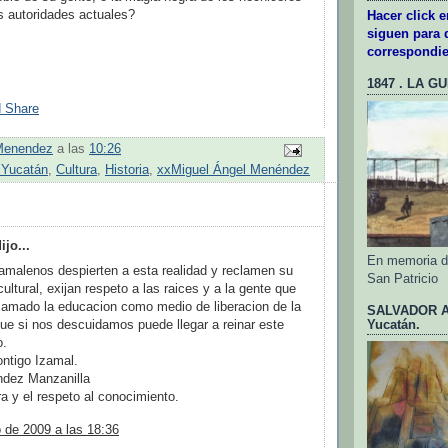
s autoridades actuales?
Hacer click 
siguen para d
correspondie
1847 . LA G
Menendez
a las
10:26
.Yucatán
,
Cultura
,
Historia
,
xxMiguel Ángel Menéndez
:
jo...
En memoria de
zamalenos despierten a esta realidad y reclamen su
San Patricio
cultural, exijan respeto a las raices y a la gente que
 amado la educacion como medio de liberacion de la
SALVADOR AL
que si nos descuidamos puede llegar a reinar este
Yucatán.
o.
ntigo Izamal.
ndez Manzanilla
ura y el respeto al conocimiento.
 de 2009 a las 18:36