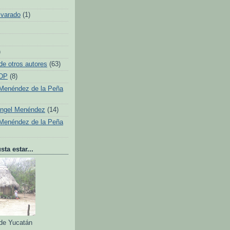
lvarado
(1)
)
de otros autores
(63)
 DP
(8)
Menéndez de la Peña
Ángel Menéndez
(14)
Menéndez de la Peña
ta estar...
 de Yucatán