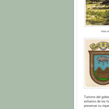
Vista d
Turismo del gobie
esfuerzo de los h
preservar su rique