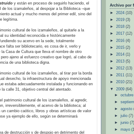
struido
y están en proceso de seguirlo haciendo, el
Archivo por 
l de los izamaleños, al despojar a la Biblioteca –que
►
2024
(10)
iento actual y mucho menos del primer edil, sino del
e legítima.
►
2019
(3)
►
2018
(2)
imonio cultural de los izamaleños, al quitarle a la
►
2017
(12)
pal su identidad reconocida e históricamente
►
2016
(4)
undiendo su acervo en la sede, totalmente
e falta ser bibliotecario, es cosa de ir, verlo y
►
2015
(2)
 la Casa de Cultura que lleva el nombre de otro
►
2014
(1)
 pero ajeno al esfuerzo creativo que logró, al cabo de
►
2013
(5)
encia de una biblioteca digna.
►
2012
(13)
imonio cultural de los izamaleños, al tirar por la borda
►
2011
(11)
rtual desecho, la infraestructura de apoyo mencionada
►
2010
(21)
que estaba adecuadamente instalada y funcionando en
▼
2009
(64)
 la calle 31, objetivo central del atentado.
►
octubr
 el patrimonio cultural de los izamaleños, al agredir,
►
septie
n, irreversiblemente, el acervo de la biblioteca; al
►
agosto
 un cambio caótico, libros y obras artísticas de valor
►
julio
(7)
dose ya ejemplo de ello, según se determinará
►
junio
(7
►
mayo
(
rea de destrucción y de despojo en detrimento del