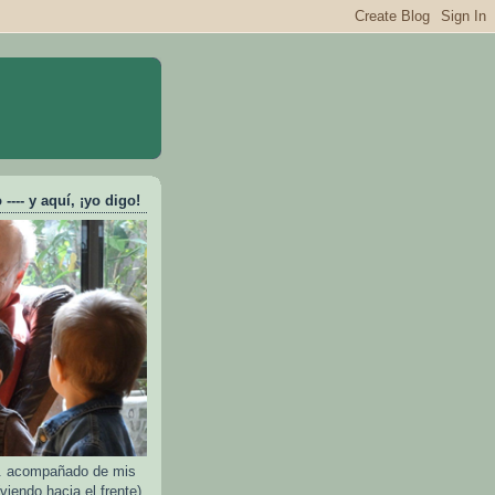
---- y aquí, ¡yo digo!
e.. acompañado de mis
viendo hacia el frente)