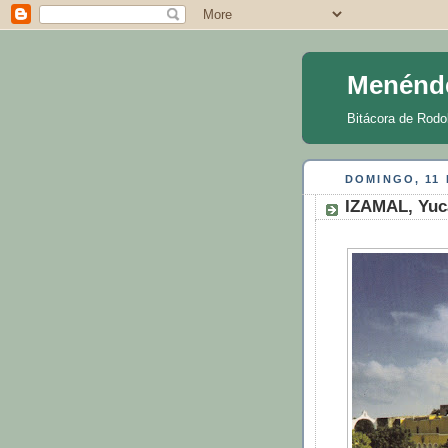
Menénd
Bitácora de Rodo
DOMINGO, 11 
IZAMAL, Yuc