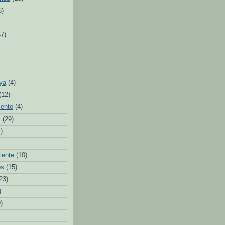
6)
47)
ya
(4)
(12)
iento
(4)
s
(29)
)
iente
(10)
os
(15)
23)
)
)