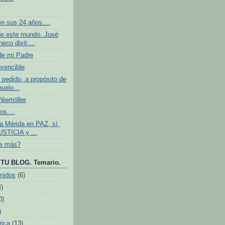
n sus 24 años....
e este mundo. José
eco dixit:...
de mi Padre
nvencible
 pedido, a propósito de
buelo...
iemöller
os....
 Mérida en PAZ, sí,
USTICIA y ...
ve más?
TU BLOG. Temario.
nidos
(6)
4)
0)
)
rica
(13)