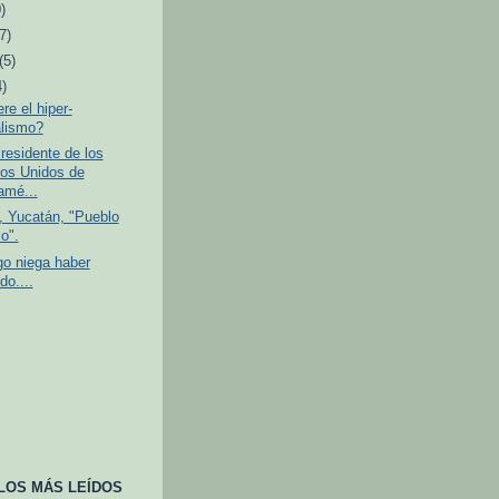
)
(7)
(5)
4)
e el hiper-
alismo?
esidente de los
os Unidos de
amé...
 Yucatán, "Pueblo
o".
o niega haber
do....
LOS MÁS LEÍDOS