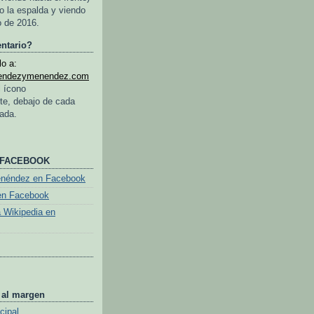
o la espalda y viendo
o de 2016.
ntario?
o a:
endezymenendez.com
l ícono
te, debajo de cada
rada.
 FACEBOOK
enéndez en Facebook
en Facebook
a Wikipedia en
 al margen
cipal