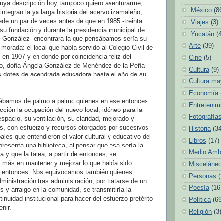
cuya descripción hoy tampoco quiero aventurarme,
.México
(8
integran la ya larga historia del acervo izamaleño,
de un par de veces antes de que en 1985 -treinta
.Viajes
(3)
u fundación y durante la presidencia municipal de
.Yucatán
(
 González- encontrara la que pensábamos sería su
Arte
(39)
a morada: el local que había servido al Colegio Civil de
 en 1907 y en donde por coincidencia feliz del
Cine
(5)
do, doña Ángela González de Menéndez de la Peña
Cultura
(9)
s dotes de acendrada educadora hasta el año de su
Cultura ma
Economía
ábamos de palmo a palmo quienes en ese entonces
Entretenim
cción la ocupación del nuevo local, idóneo para la
Fotografía
espacio, su ventilación, su claridad, mejorado y
, con esfuerzo y recursos otorgados por sucesivos
Historia
(34
ales que entendieron el valor cultural y educativo del
Libros
(17)
presenta una biblioteca, al pensar que esa sería la
Medio Amb
va y que la tarea, a partir de entonces, se
a más en mantener y mejorar lo que había sido
Misceláne
e entonces. Nos equivocamos también quienes
Personas
(
inistración tras administración, por tratarse de un
Poesía
(16
s y arraigo en la comunidad, se transmitiría la
tinuidad institucional para hacer del esfuerzo pretérito
Política
(69
enir.
Religión
(3)