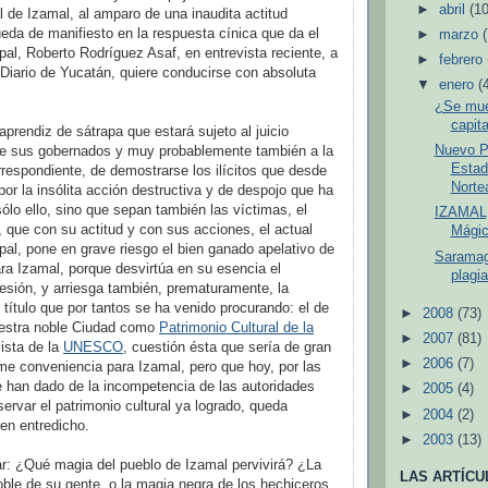
►
abril
(10
al de Izamal, al amparo de una inaudita actitud
eda de manifiesto en la respuesta cínica que da el
►
marzo
pal, Roberto Rodríguez Asaf, en entrevista reciente, a
►
febrero
 Diario de Yucatán, quiere conducirse con absoluta
▼
enero
(
¿Se muer
capit
aprendiz de sátrapa que estará sujeto al juicio
Nuevo Pr
 de sus gobernados y muy probablemente también a la
Estad
orrespondiente, de demostrarse los ilícitos que desde
Norte
por la insólita acción destructiva y de despojo que ha
ólo ello, sino que sepan también las víctimas, el
IZAMAL,
 que con su actitud y con sus acciones, el actual
Mágic
pal, pone en grave riesgo el bien ganado apelativo de
Saramag
a Izamal, porque desvirtúa en su esencia el
plagia
sión, y arriesga también, prematuramente, la
 título que por tantos se ha venido procurando: el de
►
2008
(73)
nuestra noble Ciudad como
Patrimonio Cultural de la
►
2007
(81)
lista de la
UNESCO
, cuestión ésta que sería de gran
►
2006
(7)
rme conveniencia para Izamal, pero que hoy, por las
 han dado de la incompetencia de las autoridades
►
2005
(4)
servar el patrimonio cultural ya logrado, queda
►
2004
(2)
en entredicho.
►
2003
(13)
r: ¿Qué magia del pueblo de Izamal pervivirá? ¿La
LAS ARTÍCU
ble de su gente, o la magia negra de los hechiceros