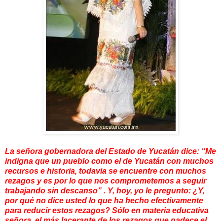
La señora gobernadora del Estado de Yucatán dice:
“Me
indigna que un pueblo como el de Yucatán con muchos
recursos e historia, todavia se encuentre con muchos
rezagos y es por lo que nos comprometemos a seguir
trabajando sin descanso” . Y, hoy, yo le pregunto: ¿Y,
por qué no dice usted lo que ha hecho efectivamente
para reducir estos rezagos? Sólo en materia educativa
señora, el más lacerante de los rezagos que padece el