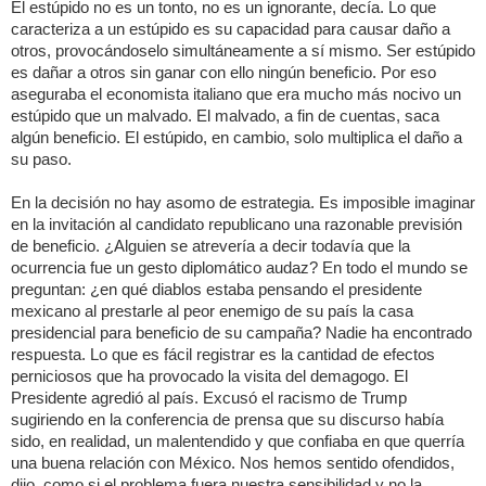
El estúpido no es un tonto, no es un ignorante, decía. Lo que
caracteriza a un estúpido es su capacidad para causar daño a
otros, provocándoselo simultáneamente a sí mismo. Ser estúpido
es dañar a otros sin ganar con ello ningún beneficio. Por eso
aseguraba el economista italiano que era mucho más nocivo un
estúpido que un malvado. El malvado, a fin de cuentas, saca
algún beneficio. El estúpido, en cambio, solo multiplica el daño a
su paso.
En la decisión no hay asomo de estrategia. Es imposible imaginar
en la invitación al candidato republicano una razonable previsión
de beneficio. ¿Alguien se atrevería a decir todavía que la
ocurrencia fue un gesto diplomático audaz? En todo el mundo se
preguntan: ¿en qué diablos estaba pensando el presidente
mexicano al prestarle al peor enemigo de su país la casa
presidencial para beneficio de su campaña? Nadie ha encontrado
respuesta. Lo que es fácil registrar es la cantidad de efectos
perniciosos que ha provocado la visita del demagogo. El
Presidente agredió al país. Excusó el racismo de Trump
sugiriendo en la conferencia de prensa que su discurso había
sido, en realidad, un malentendido y que confiaba en que querría
una buena relación con México. Nos hemos sentido ofendidos,
dijo, como si el problema fuera nuestra sensibilidad y no la