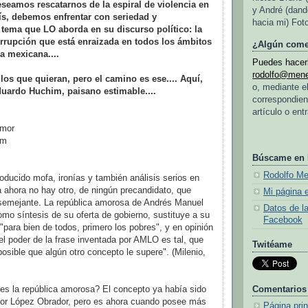
seamos rescatarnos de la espiral de violencia en
y André (dand
aís, debemos enfrentar con seriedad y
hacia mi) Fot
 tema que LO aborda en su discurso político: la
rupción que está enraizada en todos los ámbitos
¿Algún come
ca mexicana....
Puedes hacerl
rodolfo@men
los que quieran, pero el camino es ese.... Aquí,
o, mediante e
duardo Huchim, paisano estimable....
correspondien
artículo o ent
amor
im
Búscame en
Rodolfo M
oducido mofa, ironías y también análisis serios en
a ahora no hay otro, de ningún precandidato, que
Mi página 
 semejante. La república amorosa de Andrés Manuel
Datos de l
mo síntesis de su oferta de gobierno, sustituye a su
Facebook
"para bien de todos, primero los pobres", y en opinión
el poder de la frase inventada por AMLO es tal, que
Twitéame
posible que algún otro concepto le supere". (Milenio,
Comentarios
es la república amorosa? El concepto ya había sido
por López Obrador, pero es ahora cuando posee más
Página prin