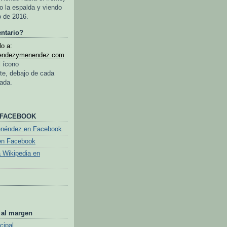
o la espalda y viendo
o de 2016.
ntario?
o a:
endezymenendez.com
l ícono
te, debajo de cada
rada.
 FACEBOOK
enéndez en Facebook
en Facebook
a Wikipedia en
 al margen
cipal