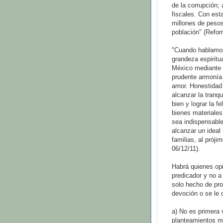
de la corrupción; 
fiscales. Con est
millones de pesos 
población" (Refor
"Cuando hablamos
grandeza espiritu
México mediante u
prudente armonía t
amor. Honestidad 
alcanzar la tranqu
bien y lograr la fe
bienes materiales
sea indispensable
alcanzar un ideal
familias, al próji
06/12/11).
Habrá quienes op
predicador y no a 
solo hecho de pro
devoción o se le 
a) No es primera 
planteamientos m