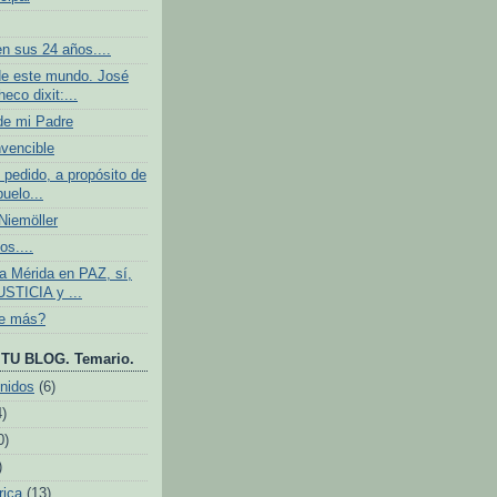
n sus 24 años....
e este mundo. José
eco dixit:...
de mi Padre
nvencible
 pedido, a propósito de
buelo...
iemöller
os....
 Mérida en PAZ, sí,
USTICIA y ...
ve más?
TU BLOG. Temario.
nidos
(6)
4)
0)
)
rica
(13)