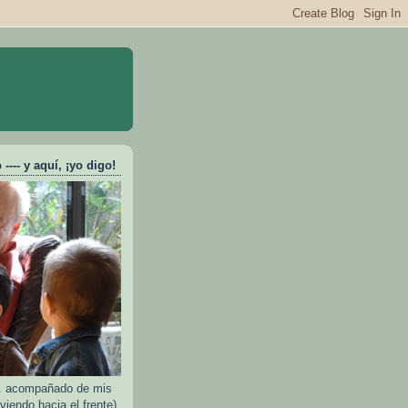
---- y aquí, ¡yo digo!
e.. acompañado de mis
viendo hacia el frente)