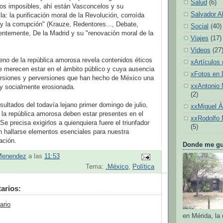
Salud
(6)
mos imposibles, ahí están Vasconcelos y su
Salvador A
la: la purificación moral de la Revolución, corroída
 y la corrupción" (Krauze, Redentores..., Debate,
Social
(40)
entemente, De la Madrid y su "renovación moral de la
Viajes
(17)
Videos
(27
reno de la república amorosa revela contenidos éticos
xArtículos 
e merecen estar en el ámbito público y cuya ausencia
xFotos en
orsiones y perversiones que han hecho de México una
xxAntonio 
a y socialmente erosionada.
(2)
sultados del todavía lejano primer domingo de julio,
xxMiguel 
 la república amorosa deben estar presentes en el
xxRodolfo 
e precisa exigirlos a quienquiera fuere el triunfador
(5)
 hallarse elementos esenciales para nuestra
ación.
Donde me gus
Menendez
a las
11:53
Tema:
.México
,
Política
arios:
ario
en Mérida, la