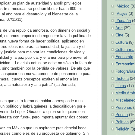
aplicar un plan de austeridad y abolir privilegios
.México
(8
as tres medidas se podrían liberar hasta 800 mil
.Viajes
(3)
al año para el desarrollo y el bienestar de la
ma, 07/11/11).
.Yucatán
(
Arte
(39)
 de una república amorosa, con dimensión social y
Cine
(5)
al, estamos proponiendo regenerar la vida pública de
na nueva forma de hacer política, aplicando en
Cultura
(9)
res ideas rectoras: la honestidad, la justicia y el
Cultura ma
y justicia para mejorar las condiciones de vida y
Economía
ilidad y la paz pública; y el amor para promover el
licidad... La crisis actual se debe no sólo a la falta de
Entretenim
, sino también por la pérdida de valores. De ahí que
Fotografía
 auspiciar una nueva corriente de pensamiento para
Historia
(34
 moral, cuyos preceptos exalten el amor a las
mo, a la naturaleza y a la patria" (La Jornada,
Libros
(17)
Medio Amb
Misceláne
inen que esta forma de hablar corresponde a un
un político y habrá quienes la descalifiquen por el
Personas
(
venir de López Obrador -a quien se le quiere con
Poesía
(16
detesta con furor-, pero importa apuntar dos cosas:
Política
(69
vez en México que un aspirante presidencial hace
Religión
(3)
orales como ejes de su propuesta de gobierno. Sin