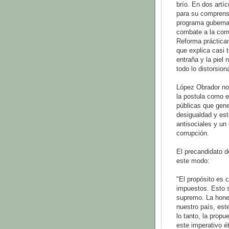
brío. En dos artí
para su comprensi
programa gubernam
combate a la corr
Reforma prácticam
que explica casi 
entraña y la piel
todo lo distorsion
López Obrador no 
la postula como e
públicas que gene
desigualdad y es
antisociales y un
corrupción.
El precandidato 
este modo:
"El propósito es 
impuestos. Esto s
supremo. La hones
nuestro país, es
lo tanto, la propu
este imperativo é