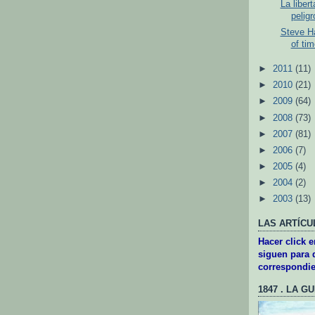
La liber
peligr
Steve Ha
of tim
►
2011
(11)
►
2010
(21)
►
2009
(64)
►
2008
(73)
►
2007
(81)
►
2006
(7)
►
2005
(4)
►
2004
(2)
►
2003
(13)
LAS ARTÍCU
Hacer click 
siguen para d
correspondie
1847 . LA G