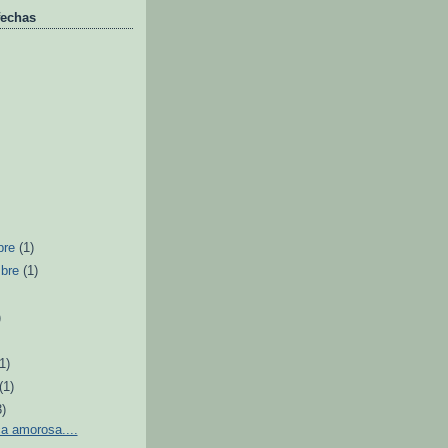
fechas
bre
(1)
mbre
(1)
)
(1)
(1)
3)
a amorosa....