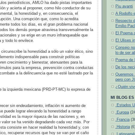
culos periodísticos, AMLO ha dado pistas importantes
Piu avanti
ón y acierta al proponer, como hilo conductor de su
ental, la honestidad y, en consecuencia, el
A Rodolfo e
upción. Una corrupción que, como lo acredita
Respecto d
ente todos los días, es el gran problema nacional
Emilio Pach
todos los demás porque atraviesa transversalmente la
El Poema 
 nacionales y se erige en un muro infranqueable que
El Ulises i
a y todo lo envilece.
Consejo no
circunscribe la honestidad a sólo un valor ético, sino
lo de ser a
lemento indispensable para construir políticas
Poema de N
ren crecimiento y bienestar, atenuantes para la
De los neci
tímulos para la empresa, prevención contra conductas
 combate a la delincuencia que no esté lastrado por la
Queremos a
pero con J
¿Quién vi
de la izquierda mexicana (PRD-PT-MC) lo expresa de
MI BLOG ES 
.Estados U
crecer sin endeudamiento, inflación ni aumento de
e puede lograr elevando la honestidad a rango
.Europa
(2
tidad es la mayor riqueza de las naciones y, en
.Francia
(3
te valor se ha venido degradando cada vez más. Por
.Historia
(6
esta consiste en hacer realidad la honestidad y, con
tico, recuperar recursos que hoy se van por el caño
.Latinoamé