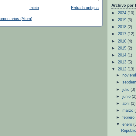
Archivo por 
Inicio
Entrada antigua
►
2024
(10)
comentarios (Atom)
►
2019
(3)
►
2018
(2)
►
2017
(12)
►
2016
(4)
►
2015
(2)
►
2014
(1)
►
2013
(5)
▼
2012
(13)
►
noviem
►
septie
►
julio
(3)
►
junio
(2
►
abril
(1)
►
marzo
►
febrero
▼
enero
(
Repúblic