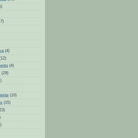
6)
47)
ya
(4)
(12)
iento
(4)
s
(29)
)
iente
(10)
os
(15)
23)
)
)