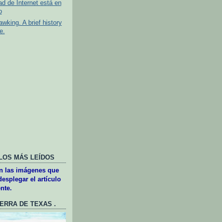
tad de Internet está en
o
wking. A brief history
e.
LOS MÁS LEÍDOS
en las imágenes que
esplegar el artículo
nte.
UERRA DE TEXAS .