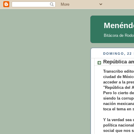
Menénd
Bitácora de Rodo
DOMINGO, 22 
República am
Transcribo edito
ciudad de México
acceder a la pre
"República del A
Pero lo cierto d
siendo la corru
nación mexicana
toca el tema en 
Y la verdad sea 
política naciona
social que nos s