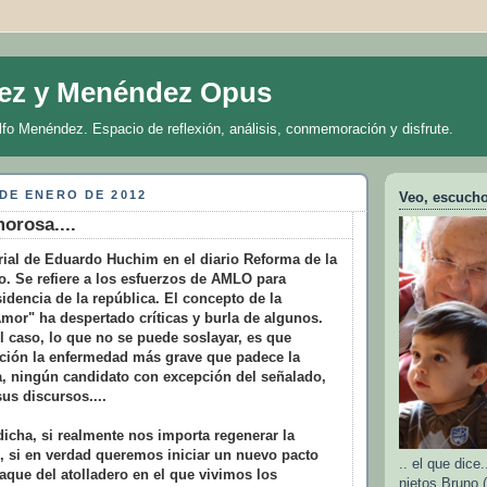
ez y Menéndez Opus
lfo Menéndez. Espacio de reflexión, análisis, conmemoración y disfrute.
DE ENERO DE 2012
Veo, escucho 
orosa....
rial de Eduardo Huchim en el diario Reforma de la
. Se refiere a los esfuerzos de AMLO para
sidencia de la república. El concepto de la
mor" ha despertado críticas y burla de algunos.
el caso, lo que no se puede soslayar, es que
pción la enfermedad más grave que padece la
, ningún candidato con excepción del señalado,
sus discursos....
dicha, si realmente nos importa regenerar la
l, si en verdad queremos iniciar un nuevo pacto
.. el que dic
aque del atolladero en el que vivimos los
nietos Bruno (