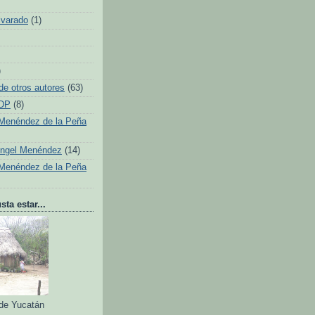
lvarado
(1)
)
de otros autores
(63)
 DP
(8)
Menéndez de la Peña
Ángel Menéndez
(14)
Menéndez de la Peña
ta estar...
 de Yucatán