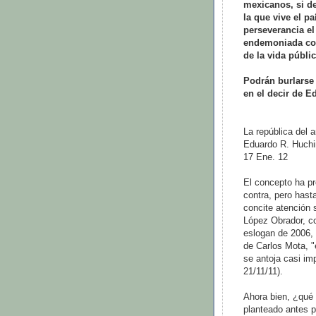
mexicanos, si de
la que vive el p
perseverancia el
endemoniada cor
de la vida públi
Podrán burlarse 
en el decir de E
La república del 
Eduardo R. Huch
17 Ene. 12
El concepto ha pr
contra, pero hast
concite atención
López Obrador, co
eslogan de 2006, 
de Carlos Mota, "
se antoja casi im
21/11/11).
Ahora bien, ¿qué 
planteado antes 