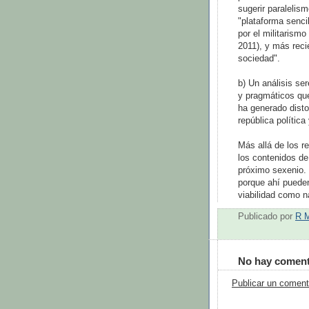
sugerir paralelis
"plataforma sencil
por el militarismo
2011), y más reci
sociedad".
b) Un análisis se
y pragmáticos qu
ha generado dist
república polític
Más allá de los re
los contenidos de
próximo sexenio. S
porque ahí pueden
viabilidad como n
Publicado por
R 
No hay coment
Publicar un coment