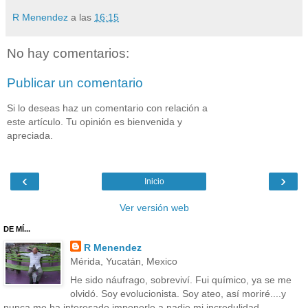
R Menendez
a las
16:15
No hay comentarios:
Publicar un comentario
Si lo deseas haz un comentario con relación a
este artículo. Tu opinión es bienvenida y
apreciada.
‹
›
Inicio
Ver versión web
DE MÍ...
R Menendez
Mérida, Yucatán, Mexico
He sido náufrago, sobreviví. Fui químico, ya se me
olvidó. Soy evolucionista. Soy ateo, así moriré....y
nunca me ha interesado imponerle a nadie mi incredulidad.