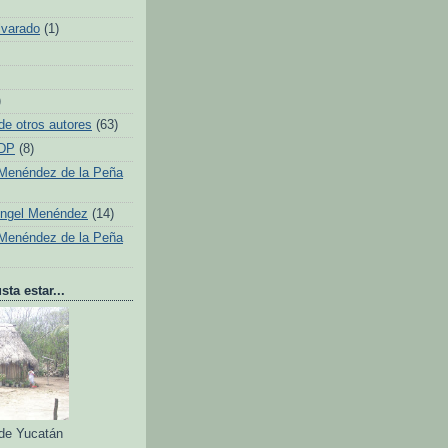
lvarado
(1)
)
de otros autores
(63)
 DP
(8)
Menéndez de la Peña
Ángel Menéndez
(14)
Menéndez de la Peña
ta estar...
 de Yucatán