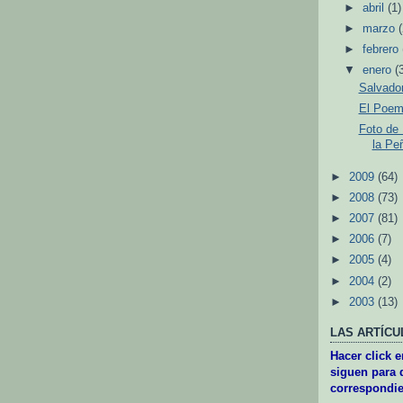
►
abril
(1)
►
marzo
►
febrero
▼
enero
(
Salvador
El Poem
Foto de
la Pe
►
2009
(64)
►
2008
(73)
►
2007
(81)
►
2006
(7)
►
2005
(4)
►
2004
(2)
►
2003
(13)
LAS ARTÍCU
Hacer click 
siguen para d
correspondie