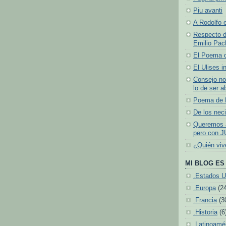
Piu avanti
A Rodolfo e
Respecto d
Emilio Pach
El Poema 
El Ulises i
Consejo no
lo de ser a
Poema de N
De los neci
Queremos a
pero con J
¿Quién vi
MI BLOG ES 
.Estados U
.Europa
(2
.Francia
(3
.Historia
(6
.Latinoamé