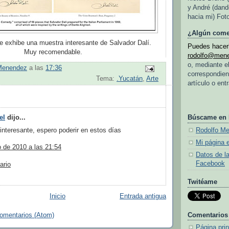
y André (dand
hacia mi) Fot
¿Algún come
e exhibe una muestra interesante de Salvador Dalí.
Puedes hacerl
Muy recomendable.
rodolfo@men
o, mediante e
Menendez
a las
17:36
correspondien
Tema:
.Yucatán
,
Arte
artículo o ent
el
dijo...
Búscame en
nteresante, espero poderir en estos días
Rodolfo M
Mi página 
o de 2010 a las 21:54
Datos de l
Facebook
ario
Twitéame
Inicio
Entrada antigua
Comentarios
comentarios (Atom)
Página prin