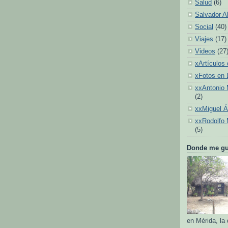
Salud
(6)
Salvador A
Social
(40)
Viajes
(17)
Videos
(27
xArtículos 
xFotos en
xxAntonio 
(2)
xxMiguel 
xxRodolfo 
(5)
Donde me gus
en Mérida, la