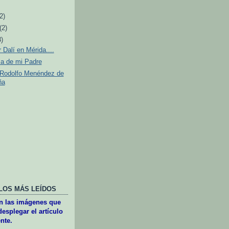
(2)
(2)
3)
 Dalí en Mérida....
a de mi Padre
 Rodolfo Menéndez de
ña
LOS MÁS LEÍDOS
en las imágenes que
esplegar el artículo
nte.