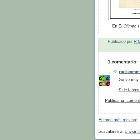
En
El Olimpo
s
Publicado por
R 
1 comentario:
rockcomm
Se ve muy i
9 de febrer
Publicar un coment
Entrada más reciente
Suscribirse a:
Enviar 