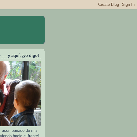
---- y aquí, ¡yo digo!
e.. acompañado de mis
viendo hacia el frente)