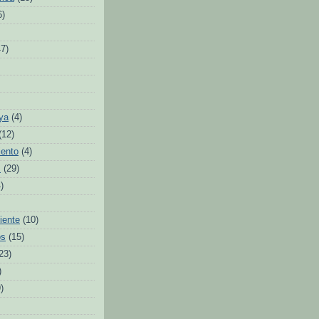
6)
47)
ya
(4)
(12)
iento
(4)
s
(29)
)
iente
(10)
os
(15)
23)
)
)