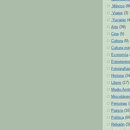
.México
(8
.Viajes
(3)
.Yucatán
(
Arte
(39)
Cine
(5)
Cultura
(9)
Cultura ma
Economía
Entretenim
Fotografía
Historia
(34
Libros
(17)
Medio Amb
Misceláne
Personas
(
Poesía
(16
Política
(69
Religión
(3)