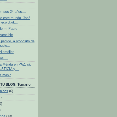
n sus 24 años....
e este mundo. José
eco dixit:...
de mi Padre
nvencible
 pedido, a propósito de
buelo...
iemöller
os....
 Mérida en PAZ, sí,
USTICIA y ...
ve más?
TU BLOG. Temario.
nidos
(6)
4)
0)
)
rica
(13)