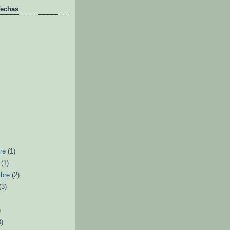
fechas
bre
(1)
e
(1)
mbre
(2)
(3)
)
3)