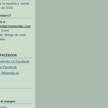
o la espalda y viendo
o de 2016.
ntario?
o a:
endezymenendez.com
l ícono
te, debajo de cada
rada.
 FACEBOOK
enéndez en Facebook
en Facebook
a Wikipedia en
 al margen
cipal