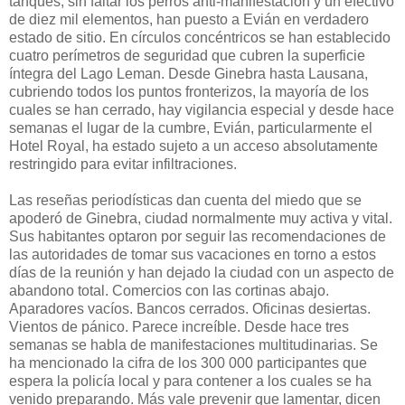
tanques, sin faltar los perros anti-manifestación y un efectivo
de diez mil elementos, han puesto a Evián en verdadero
estado de sitio. En círculos concéntricos se han establecido
cuatro perímetros de seguridad que cubren la superficie
íntegra del Lago Leman. Desde Ginebra hasta Lausana,
cubriendo todos los puntos fronterizos, la mayoría de los
cuales se han cerrado, hay vigilancia especial y desde hace
semanas el lugar de la cumbre, Evián, particularmente el
Hotel Royal, ha estado sujeto a un acceso absolutamente
restringido para evitar infiltraciones.
Las reseñas periodísticas dan cuenta del miedo que se
apoderó de Ginebra, ciudad normalmente muy activa y vital.
Sus habitantes optaron por seguir las recomendaciones de
las autoridades de tomar sus vacaciones en torno a estos
días de la reunión y han dejado la ciudad con un aspecto de
abandono total. Comercios con las cortinas abajo.
Aparadores vacíos. Bancos cerrados. Oficinas desiertas.
Vientos de pánico. Parece increíble. Desde hace tres
semanas se habla de manifestaciones multitudinarias. Se
ha mencionado la cifra de los 300 000 participantes que
espera la policía local y para contener a los cuales se ha
venido preparando. Más vale prevenir que lamentar, dicen