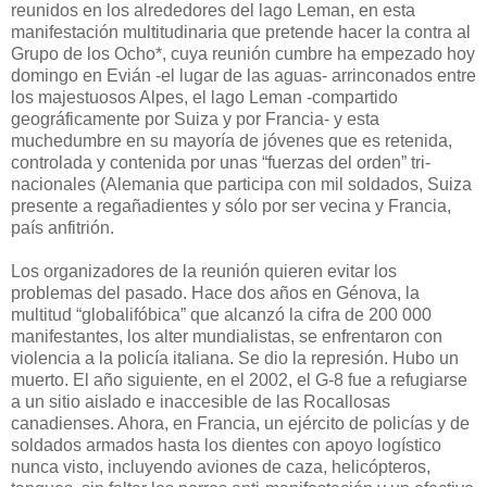
reunidos en los alrededores del lago Leman, en esta
manifestación multitudinaria que pretende hacer la contra al
Grupo de los Ocho*, cuya reunión cumbre ha empezado hoy
domingo en Evián -el lugar de las aguas- arrinconados entre
los majestuosos Alpes, el lago Leman -compartido
geográficamente por Suiza y por Francia- y esta
muchedumbre en su mayoría de jóvenes que es retenida,
controlada y contenida por unas “fuerzas del orden” tri-
nacionales (Alemania que participa con mil soldados, Suiza
presente a regañadientes y sólo por ser vecina y Francia,
país anfitrión.
Los organizadores de la reunión quieren evitar los
problemas del pasado. Hace dos años en Génova, la
multitud “globalifóbica” que alcanzó la cifra de 200 000
manifestantes, los alter mundialistas, se enfrentaron con
violencia a la policía italiana. Se dio la represión. Hubo un
muerto. El año siguiente, en el 2002, el G-8 fue a refugiarse
a un sitio aislado e inaccesible de las Rocallosas
canadienses. Ahora, en Francia, un ejército de policías y de
soldados armados hasta los dientes con apoyo logístico
nunca visto, incluyendo aviones de caza, helicópteros,